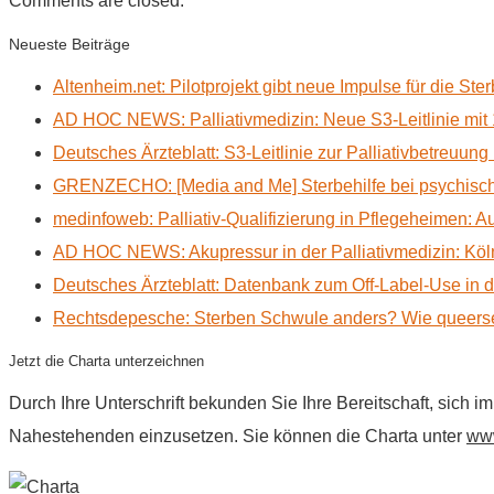
Comments are closed.
Neueste Beiträge
Altenheim.net: Pilotprojekt gibt neue Impulse für die Ste
AD HOC NEWS: Palliativmedizin: Neue S3-Leitlinie mit 
Deutsches Ärzteblatt: S3-Leitlinie zur Palliativbetreuung
GRENZECHO: [Media and Me] Sterbehilfe bei psychisch 
medinfoweb: Palliativ-Qualifizierung in Pflegeheimen: A
AD HOC NEWS: Akupressur in der Palliativmedizin: Kölne
Deutsches Ärzteblatt: Datenbank zum Off-Label-Use in der
Rechtsdepesche: Sterben Schwule anders? Wie queerse
Jetzt die Charta unterzeichnen
Durch Ihre Unterschrift bekunden Sie Ihre Bereitschaft, sich 
Nahestehenden einzusetzen. Sie können die Charta unter
www