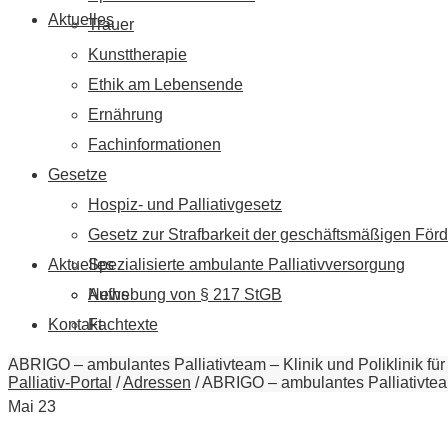
Aktuelles
Trauer
Kunsttherapie
Ethik am Lebensende
Ernährung
Fachinformationen
Gesetze
Hospiz- und Palliativgesetz
Gesetz zur Strafbarkeit der geschäftsmäßigen Förd
Aktuelles
Spezialisierte ambulante Palliativversorgung
News
Aufhebung von § 217 StGB
Kontakt
Fachtexte
ABRIGO – ambulantes Palliativteam – Klinik und Poliklinik für
Palliativ-Portal
/
Adressen
/
ABRIGO – ambulantes Palliativteam 
Mai
23