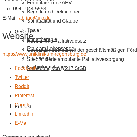
Formulare zur SAPV
Fax: 0941 944-5553
Begriffe und Definitionen
E-Mail:
abrigo@ukr.de
Spiritualität und Glaube
Trauer
Gesetze
Website
Kunsttherapie
Hospiz- und Palliativgesetz
Ethik am Lebensende
Gesetz zur Strafbarkeit der geschäftsmäßigen Förd
https://www.uniklinikum-regensburg.de
Ernährung
Spezialisierte ambulante Palliativversorgung
Fachinformationen
Facebook
Aufhebung von § 217 StGB
Twitter
Reddit
Pinterest
Google+
Kontakt
LinkedIn
E-Mail