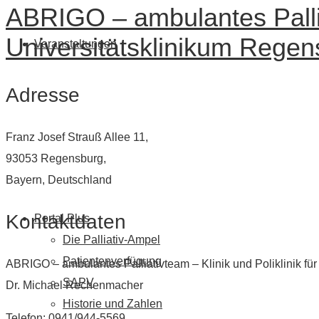
ABRIGO – ambulantes Palliat
Universitätsklinikum Regen
Veranstaltungen
Adresse
Franz Josef Strauß Allee 11,
93053 Regensburg,
Bayern, Deutschland
Kontaktdaten
Portal Plus
Die Palliativ-Ampel
Patientenverfügung
ABRIGO – ambulantes Palliativteam – Klinik und Poliklinik für
SAPV
Dr. Michael Rechenmacher
Historie und Zahlen
Telefon: 0941/944-5569