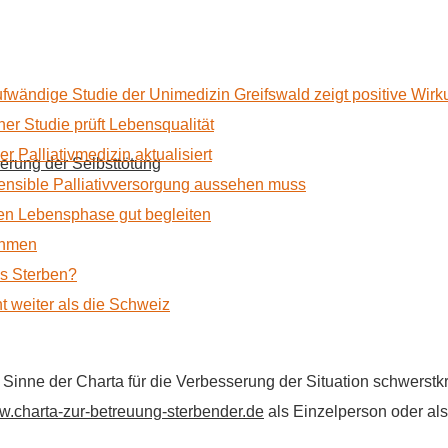
ufwändige Studie der Unimedizin Greifswald zeigt positive Wir
r Studie prüft Lebensqualität
 Palliativmedizin aktualisiert
erung der Selbsttötung
nsible Palliativversorgung aussehen muss
n Lebensphase gut begleiten
ehmen
as Sterben?
t weiter als die Schweiz
im Sinne der Charta für die Verbesserung der Situation schwers
.charta-zur-betreuung-sterbender.de
als Einzelperson oder als 