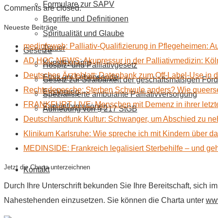
Formulare zur SAPV
Comments are closed.
Begriffe und Definitionen
Neueste Beiträge
Spiritualität und Glaube
medinfoweb: Palliativ-Qualifizierung in Pflegeheimen: A
Trauer
Gesetze
AD HOC NEWS: Akupressur in der Palliativmedizin: Kölne
Kunsttherapie
Hospiz- und Palliativgesetz
Deutsches Ärzteblatt: Datenbank zum Off-Label-Use in der
Ethik am Lebensende
Gesetz zur Strafbarkeit der geschäftsmäßigen Förd
Rechtsdepesche: Sterben Schwule anders? Wie queerse
Ernährung
Spezialisierte ambulante Palliativversorgung
FRANKFURT LIVE: Menschen mit Demenz in ihrer letzte
Fachinformationen
Aufhebung von § 217 StGB
Deutschlandfunk Kultur: Schwanger, um Abschied zu n
Klinikum Karlsruhe: Wie spreche ich mit Kindern über d
MEDINSIDE: Frankreich legalisiert Sterbehilfe – und geh
Jetzt die Charta unterzeichnen
Kontakt
Durch Ihre Unterschrift bekunden Sie Ihre Bereitschaft, sich 
Nahestehenden einzusetzen. Sie können die Charta unter
www