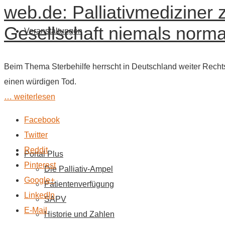
web.de: Palliativmediziner z
Gesellschaft niemals norma
Veranstaltungen
Beim Thema Sterbehilfe herrscht in Deutschland weiter Rech
einen würdigen Tod.
… weiterlesen
Facebook
Twitter
Reddit
Portal Plus
Pinterest
Die Palliativ-Ampel
Google+
Patientenverfügung
LinkedIn
SAPV
E-Mail
Historie und Zahlen