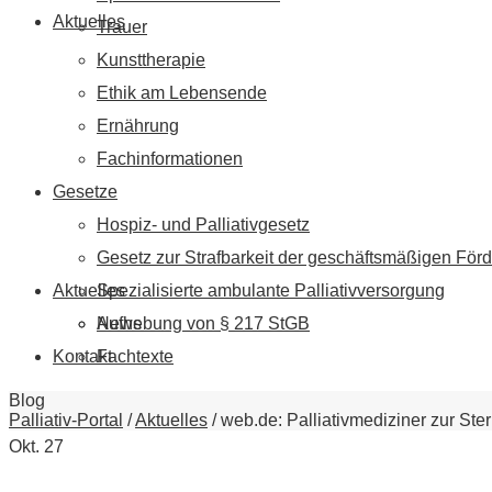
Aktuelles
Trauer
Kunsttherapie
Ethik am Lebensende
Ernährung
Fachinformationen
Gesetze
Hospiz- und Palliativgesetz
Gesetz zur Strafbarkeit der geschäftsmäßigen Förd
Aktuelles
Spezialisierte ambulante Palliativversorgung
News
Aufhebung von § 217 StGB
Kontakt
Fachtexte
Blog
Palliativ-Portal
/
Aktuelles
/
web.de: Palliativmediziner zur Ste
Okt.
27