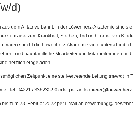
/w/d)
 aus dem Alltag verbannt. In der Löwenherz-Akademie sind sie 
rz umzusetzen: Krankheit, Sterben, Tod und Trauer von Kindern
minaren spricht die Löwenherz-Akademie viele unterschiedlic
 ehren- und hauptamtliche Mitarbeiter und Mitarbeiterinnen un
nd herzlich eingeladen.
öglichen Zeitpunkt eine stellvertretende Leitung (m/w/d) in Te
 unter Tel. 04221 / 336230-90 oder per an lohbreier@loewenherz
en bis zum 28. Februar 2022 per Email an bewerbung@loewenher