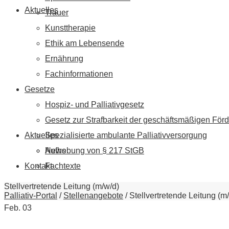
Aktuelles
Trauer
Kunsttherapie
Ethik am Lebensende
Ernährung
Fachinformationen
Gesetze
Hospiz- und Palliativgesetz
Gesetz zur Strafbarkeit der geschäftsmäßigen Förd
Aktuelles
Spezialisierte ambulante Palliativversorgung
News
Aufhebung von § 217 StGB
Kontakt
Fachtexte
Stellvertretende Leitung (m/w/d)
Palliativ-Portal
/
Stellenangebote
/
Stellvertretende Leitung (m
Feb.
03