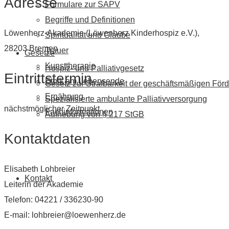
Adresse
Formulare zur SAPV
Begriffe und Definitionen
Löwenherz-Akademie (Löwenherz Kinderhospiz e.V.),
Spiritualität und Glaube
28203 Bremen
Trauer
Gesetze
Kunsttherapie
Hospiz- und Palliativgesetz
Eintrittstermin
Ethik am Lebensende
Gesetz zur Strafbarkeit der geschäftsmäßigen Förd
Ernährung
Spezialisierte ambulante Palliativversorgung
nächstmöglicher Zeitpunkt
Fachinformationen
Aufhebung von § 217 StGB
Kontaktdaten
Elisabeth Lohbreier
Kontakt
Leiterin der Akademie
Telefon: 04221 / 336230-90
E-mail: lohbreier@loewenherz.de