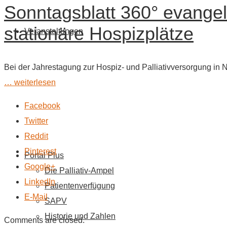
Sonntagsblatt 360° evangel
stationäre Hospizplätze
Veranstaltungen
Bei der Jahrestagung zur Hospiz- und Palliativversorgung i
… weiterlesen
Facebook
Twitter
Reddit
Pinterest
Portal Plus
Google+
Die Palliativ-Ampel
LinkedIn
Patientenverfügung
E-Mail
SAPV
Historie und Zahlen
Comments are closed.