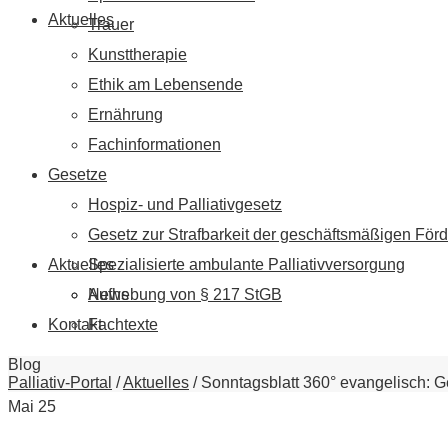
Aktuelles
Trauer
Kunsttherapie
Ethik am Lebensende
Ernährung
Fachinformationen
Gesetze
Hospiz- und Palliativgesetz
Gesetz zur Strafbarkeit der geschäftsmäßigen Förd
Aktuelles
Spezialisierte ambulante Palliativversorgung
News
Aufhebung von § 217 StGB
Kontakt
Fachtexte
Blog
Palliativ-Portal
/
Aktuelles
/
Sonntagsblatt 360° evangelisch: G
Mai
25