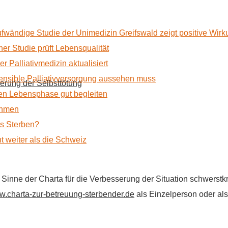
ufwändige Studie der Unimedizin Greifswald zeigt positive Wir
r Studie prüft Lebensqualität
 Palliativmedizin aktualisiert
nsible Palliativversorgung aussehen muss
erung der Selbsttötung
n Lebensphase gut begleiten
ehmen
as Sterben?
t weiter als die Schweiz
im Sinne der Charta für die Verbesserung der Situation schwers
.charta-zur-betreuung-sterbender.de
als Einzelperson oder als 