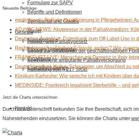
Formulare zur SAPV
Neueste Beiträge
Begriffe und Definitionen
medinfoweb: Palliativ-Qualifizierung in Pflegeheimen: A
Spiritualität und Glaube
AD HOC NEWS: Akupressur in der Palliativmedizin: Kölne
Trauer
Gesetze
Deutsches Ärzteblatt: Datenbank zum Off-Label-Use in der
Kunsttherapie
Hospiz- und Palliativgesetz
Rechtsdepesche: Sterben Schwule anders? Wie queerse
Ethik am Lebensende
Gesetz zur Strafbarkeit der geschäftsmäßigen Förd
FRANKFURT LIVE: Menschen mit Demenz in ihrer letzte
Ernährung
Spezialisierte ambulante Palliativversorgung
Deutschlandfunk Kultur: Schwanger, um Abschied zu n
Fachinformationen
Aufhebung von § 217 StGB
Klinikum Karlsruhe: Wie spreche ich mit Kindern über d
MEDINSIDE: Frankreich legalisiert Sterbehilfe – und geh
Jetzt die Charta unterzeichnen
Kontakt
Durch Ihre Unterschrift bekunden Sie Ihre Bereitschaft, sich 
Nahestehenden einzusetzen. Sie können die Charta unter
www