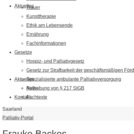
Aktuelles
Trauer
Kunsttherapie
Ethik am Lebensende
Ernährung
Fachinformationen
Gesetze
Hospiz- und Palliativgesetz
Gesetz zur Strafbarkeit der geschäftsmäßigen Förd
Aktuelles
Spezialisierte ambulante Palliativversorgung
News
Aufhebung von § 217 StGB
Kontakt
Fachtexte
Saarland
Palliativ-Portal
Frauke Backes