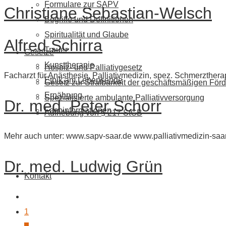
Formulare zur SAPV
Christiane Sebastian-Welsch
Begriffe und Definitionen
Spiritualität und Glaube
Alfred Schirra
Trauer
Gesetze
Kunsttherapie
Hospiz- und Palliativgesetz
Facharzt für Anästhesie, Palliativmedizin, spez. Schmerzthera
Ethik am Lebensende
Gesetz zur Strafbarkeit der geschäftsmäßigen Förd
Ernährung
Spezialisierte ambulante Palliativversorgung
Dr. med. Peter Schorr
Fachinformationen
Aufhebung von § 217 StGB
Mehr auch unter: www.sapv-saar.de www.palliativmedizin-saa
Dr. med. Ludwig Grün
Kontakt
1