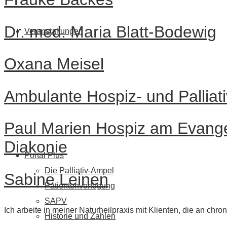
Dr. med. Maria Blatt-Bodewig
Veranstaltungen
Oxana Meisel
Ambulante Hospiz- und Palliat
Paul Marien Hospiz am Evang
Diakonie
Portal Plus
Die Palliativ-Ampel
Sabine Leinen
Patientenverfügung
SAPV
Ich arbeite in meiner Naturheilpraxis mit Klienten, die an c
Historie und Zahlen