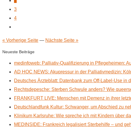
2
3
4
« Vorherige Seite
—
Nächste Seite »
Neueste Beiträge
medinfoweb: Palliativ-Qualifizierung in Pflegeheimen: A
AD HOC NEWS: Akupressur in der Palliativmedizin: Kölne
Deutsches Ärzteblatt: Datenbank zum Off-Label-Use in der
Rechtsdepesche: Sterben Schwule anders? Wie queerse
FRANKFURT LIVE: Menschen mit Demenz in ihrer letzte
Deutschlandfunk Kultur: Schwanger, um Abschied zu n
Klinikum Karlsruhe: Wie spreche ich mit Kindern über d
MEDINSIDE: Frankreich legalisiert Sterbehilfe – und geh