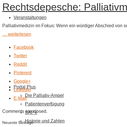
Rechtsdepesche: Palliativ
Veranstaltungen
Palliativmedizin im Fokus: Wenn ein würdiger Abschied von s
… weiterlesen
Facebook
Twitter
Reddit
Pinterest
Google+
Portal Plus
LinkedIn
Die Palliativ-Ampel
E-Mail
Patientenverfügung
Comments are closed.
SAPV
Historie und Zahlen
Neueste Beiträge