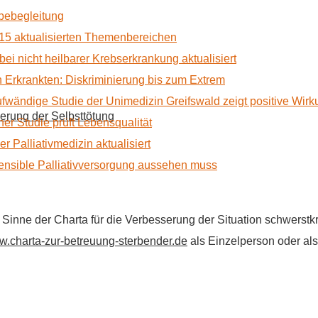
rbebegleitung
15 aktualisierten Themenbereichen
 bei nicht heilbarer Krebserkrankung aktualisiert
Erkrankten: Diskriminierung bis zum Extrem
ufwändige Studie der Unimedizin Greifswald zeigt positive Wir
erung der Selbsttötung
r Studie prüft Lebensqualität
 Palliativmedizin aktualisiert
nsible Palliativversorgung aussehen muss
im Sinne der Charta für die Verbesserung der Situation schwers
.charta-zur-betreuung-sterbender.de
als Einzelperson oder als 