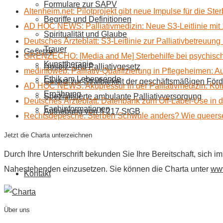
Formulare zur SAPV
Altenheim.net: Pilotprojekt gibt neue Impulse für die Ste
Begriffe und Definitionen
AD HOC NEWS: Palliativmedizin: Neue S3-Leitlinie mit 
Spiritualität und Glaube
Deutsches Ärzteblatt: S3-Leitlinie zur Palliativbetreuung
Trauer
Gesetze
GRENZECHO: [Media and Me] Sterbehilfe bei psychisch 
Kunsttherapie
Hospiz- und Palliativgesetz
medinfoweb: Palliativ-Qualifizierung in Pflegeheimen: A
Ethik am Lebensende
Gesetz zur Strafbarkeit der geschäftsmäßigen Förd
AD HOC NEWS: Akupressur in der Palliativmedizin: Kölne
Ernährung
Spezialisierte ambulante Palliativversorgung
Deutsches Ärzteblatt: Datenbank zum Off-Label-Use in der
Fachinformationen
Aufhebung von § 217 StGB
Rechtsdepesche: Sterben Schwule anders? Wie queerse
Jetzt die Charta unterzeichnen
Durch Ihre Unterschrift bekunden Sie Ihre Bereitschaft, sich 
Nahestehenden einzusetzen. Sie können die Charta unter
www
Kontakt
Über uns