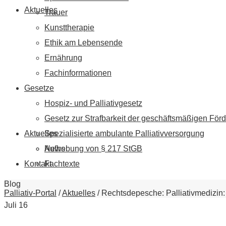
Aktuelles
Trauer
Kunsttherapie
Ethik am Lebensende
Ernährung
Fachinformationen
Gesetze
Hospiz- und Palliativgesetz
Gesetz zur Strafbarkeit der geschäftsmäßigen Förd
Aktuelles
Spezialisierte ambulante Palliativversorgung
News
Aufhebung von § 217 StGB
Kontakt
Fachtexte
Blog
Palliativ-Portal
/
Aktuelles
/
Rechtsdepesche: Palliativmedizin
Juli
16