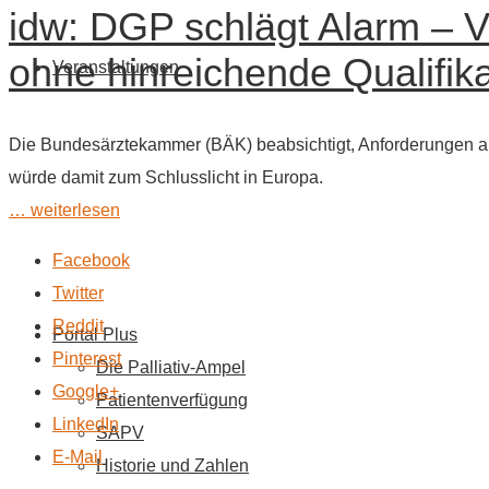
idw: DGP schlägt Alarm – 
ohne hinreichende Qualifik
Veranstaltungen
Die Bundesärztekammer (BÄK) beabsichtigt, Anforderungen an 
würde damit zum Schlusslicht in Europa.
… weiterlesen
Facebook
Twitter
Reddit
Portal Plus
Pinterest
Die Palliativ-Ampel
Google+
Patientenverfügung
LinkedIn
SAPV
E-Mail
Historie und Zahlen