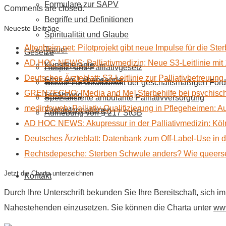
Formulare zur SAPV
Comments are closed.
Begriffe und Definitionen
Neueste Beiträge
Spiritualität und Glaube
Altenheim.net: Pilotprojekt gibt neue Impulse für die Ste
Trauer
Gesetze
AD HOC NEWS: Palliativmedizin: Neue S3-Leitlinie mit 
Kunsttherapie
Hospiz- und Palliativgesetz
Deutsches Ärzteblatt: S3-Leitlinie zur Palliativbetreuung
Ethik am Lebensende
Gesetz zur Strafbarkeit der geschäftsmäßigen Förd
GRENZECHO: [Media and Me] Sterbehilfe bei psychisch 
Ernährung
Spezialisierte ambulante Palliativversorgung
medinfoweb: Palliativ-Qualifizierung in Pflegeheimen: A
Fachinformationen
Aufhebung von § 217 StGB
AD HOC NEWS: Akupressur in der Palliativmedizin: Kölne
Deutsches Ärzteblatt: Datenbank zum Off-Label-Use in der
Rechtsdepesche: Sterben Schwule anders? Wie queerse
Jetzt die Charta unterzeichnen
Kontakt
Durch Ihre Unterschrift bekunden Sie Ihre Bereitschaft, sich 
Nahestehenden einzusetzen. Sie können die Charta unter
www