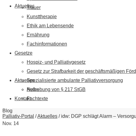
Aktuelles
Trauer
Kunsttherapie
Ethik am Lebensende
Ernährung
Fachinformationen
Gesetze
Hospiz- und Palliativgesetz
Gesetz zur Strafbarkeit der geschäftsmäßigen Förd
Aktuelles
Spezialisierte ambulante Palliativversorgung
News
Aufhebung von § 217 StGB
Kontakt
Fachtexte
Blog
Palliativ-Portal
/
Aktuelles
/
idw: DGP schlägt Alarm – Versorgu
Nov.
14