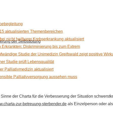
rbebegleitung
15 aktualisierten Themenbereichen
 bei nicht heilbarer Krebserkrankung aktualisiert
erung der Selbsttötung
Erkrankten: Diskriminierung bis zum Extrem
ufwändige Studie der Unimedizin Greifswald zeigt positive Wir
r Studie prüft Lebensqualität
 Palliativmedizin aktualisiert
nsible Palliativversorgung aussehen muss
im Sinne der Charta für die Verbesserung der Situation schwers
.charta-zur-betreuung-sterbender.de
als Einzelperson oder als 