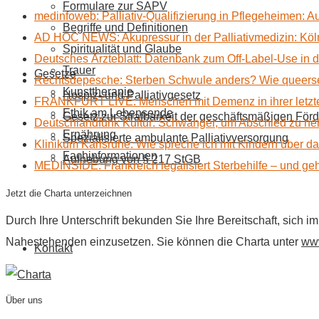
Formulare zur SAPV
medinfoweb: Palliativ-Qualifizierung in Pflegeheimen: A
Begriffe und Definitionen
AD HOC NEWS: Akupressur in der Palliativmedizin: Kölne
Spiritualität und Glaube
Deutsches Ärzteblatt: Datenbank zum Off-Label-Use in der
Trauer
Gesetze
Rechtsdepesche: Sterben Schwule anders? Wie queerse
Kunsttherapie
Hospiz- und Palliativgesetz
FRANKFURT LIVE: Menschen mit Demenz in ihrer letzte
Ethik am Lebensende
Gesetz zur Strafbarkeit der geschäftsmäßigen Förd
Deutschlandfunk Kultur: Schwanger, um Abschied zu n
Ernährung
Spezialisierte ambulante Palliativversorgung
Klinikum Karlsruhe: Wie spreche ich mit Kindern über d
Fachinformationen
Aufhebung von § 217 StGB
MEDINSIDE: Frankreich legalisiert Sterbehilfe – und geh
Jetzt die Charta unterzeichnen
Durch Ihre Unterschrift bekunden Sie Ihre Bereitschaft, sich 
Nahestehenden einzusetzen. Sie können die Charta unter
www
Kontakt
Über uns