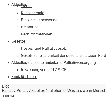
Aktuelles
Trauer
Kunsttherapie
Ethik am Lebensende
Ernährung
Fachinformationen
Gesetze
Hospiz- und Palliativgesetz
Gesetz zur Strafbarkeit der geschäftsmäßigen Förd
Aktuelles
Spezialisierte ambulante Palliativversorgung
News
Aufhebung von § 217 StGB
Kontakt
Fachtexte
Blog
Palliativ-Portal
/
Aktuelles
/
halloherne: Was tun, wenn Mensche
Juni
04