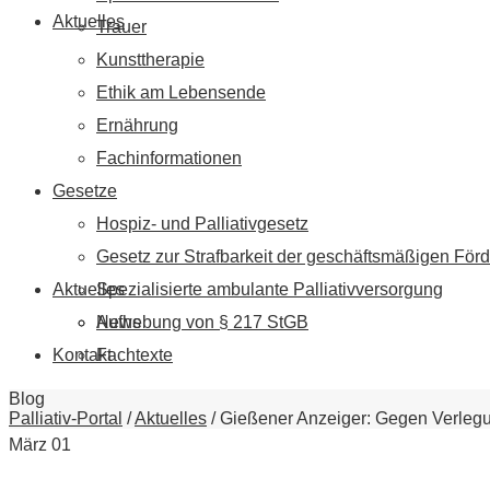
Aktuelles
Trauer
Kunsttherapie
Ethik am Lebensende
Ernährung
Fachinformationen
Gesetze
Hospiz- und Palliativgesetz
Gesetz zur Strafbarkeit der geschäftsmäßigen Förd
Aktuelles
Spezialisierte ambulante Palliativversorgung
News
Aufhebung von § 217 StGB
Kontakt
Fachtexte
Blog
Palliativ-Portal
/
Aktuelles
/
Gießener Anzeiger: Gegen Verle
März
01