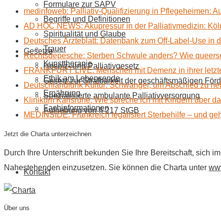
Formulare zur SAPV
medinfoweb: Palliativ-Qualifizierung in Pflegeheimen: A
Begriffe und Definitionen
AD HOC NEWS: Akupressur in der Palliativmedizin: Kölne
Spiritualität und Glaube
Deutsches Ärzteblatt: Datenbank zum Off-Label-Use in der
Trauer
Gesetze
Rechtsdepesche: Sterben Schwule anders? Wie queerse
Kunsttherapie
Hospiz- und Palliativgesetz
FRANKFURT LIVE: Menschen mit Demenz in ihrer letzte
Ethik am Lebensende
Gesetz zur Strafbarkeit der geschäftsmäßigen Förd
Deutschlandfunk Kultur: Schwanger, um Abschied zu n
Ernährung
Spezialisierte ambulante Palliativversorgung
Klinikum Karlsruhe: Wie spreche ich mit Kindern über d
Fachinformationen
Aufhebung von § 217 StGB
MEDINSIDE: Frankreich legalisiert Sterbehilfe – und geh
Jetzt die Charta unterzeichnen
Durch Ihre Unterschrift bekunden Sie Ihre Bereitschaft, sich 
Nahestehenden einzusetzen. Sie können die Charta unter
www
Kontakt
Über uns