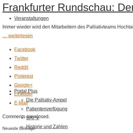
Frankfurter Rundschau: D
Veranstaltungen
Immer wieder wird den Mitarbeitern des Palliativteams Hochta
… weiterlesen
Facebook
Twitter
Reddit
Pinterest
Google+
Portal Plus
LinkedIn
Die Palliativ-Ampel
E-Mail
Patientenverfügung
Comments are closed.
SAPV
Historie und Zahlen
Neueste Beiträge