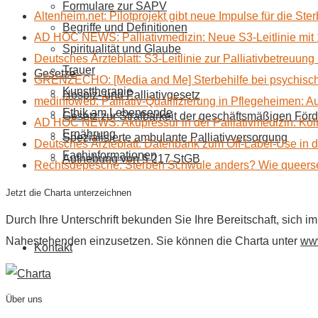
Formulare zur SAPV
Altenheim.net: Pilotprojekt gibt neue Impulse für die Ste
Begriffe und Definitionen
AD HOC NEWS: Palliativmedizin: Neue S3-Leitlinie mit 
Spiritualität und Glaube
Deutsches Ärzteblatt: S3-Leitlinie zur Palliativbetreuung
Trauer
Gesetze
GRENZECHO: [Media and Me] Sterbehilfe bei psychisch 
Kunsttherapie
Hospiz- und Palliativgesetz
medinfoweb: Palliativ-Qualifizierung in Pflegeheimen: A
Ethik am Lebensende
Gesetz zur Strafbarkeit der geschäftsmäßigen Förd
AD HOC NEWS: Akupressur in der Palliativmedizin: Kölne
Ernährung
Spezialisierte ambulante Palliativversorgung
Deutsches Ärzteblatt: Datenbank zum Off-Label-Use in der
Fachinformationen
Aufhebung von § 217 StGB
Rechtsdepesche: Sterben Schwule anders? Wie queerse
Jetzt die Charta unterzeichnen
Durch Ihre Unterschrift bekunden Sie Ihre Bereitschaft, sich 
Nahestehenden einzusetzen. Sie können die Charta unter
www
Kontakt
Über uns