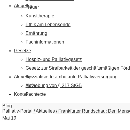
Aktuelles
Trauer
Kunsttherapie
Ethik am Lebensende
Ernährung
Fachinformationen
Gesetze
Hospiz- und Palliativgesetz
Gesetz zur Strafbarkeit der geschäftsmäßigen Förd
Aktuelles
Spezialisierte ambulante Palliativversorgung
News
Aufhebung von § 217 StGB
Kontakt
Fachtexte
Blog
Palliativ-Portal
/
Aktuelles
/
Frankfurter Rundschau: Den Mens
Mai
19