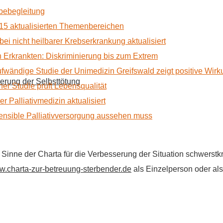
rbebegleitung
15 aktualisierten Themenbereichen
 bei nicht heilbarer Krebserkrankung aktualisiert
Erkrankten: Diskriminierung bis zum Extrem
ufwändige Studie der Unimedizin Greifswald zeigt positive Wir
erung der Selbsttötung
r Studie prüft Lebensqualität
 Palliativmedizin aktualisiert
nsible Palliativversorgung aussehen muss
im Sinne der Charta für die Verbesserung der Situation schwers
.charta-zur-betreuung-sterbender.de
als Einzelperson oder als 