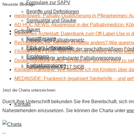
Formulare zur SAPV
Neueste Beiträge
Begriffe und Definitionen
medinfoweb: Palliativ-Qualifizierung in Pflegeheimen: A
Spiritualität und Glaube
AD HOC NEWS: Akupressur in der Palliativmedizin: Kölne
Trauer
Gesetze
Deutsches Ärzteblatt: Datenbank zum Off-Label-Use in der
Kunsttherapie
Hospiz- und Palliativgesetz
Rechtsdepesche: Sterben Schwule anders? Wie queerse
Ethik am Lebensende
Gesetz zur Strafbarkeit der geschäftsmäßigen Förd
FRANKFURT LIVE: Menschen mit Demenz in ihrer letzte
Ernährung
Spezialisierte ambulante Palliativversorgung
Deutschlandfunk Kultur: Schwanger, um Abschied zu n
Fachinformationen
Aufhebung von § 217 StGB
Klinikum Karlsruhe: Wie spreche ich mit Kindern über d
MEDINSIDE: Frankreich legalisiert Sterbehilfe – und geh
Jetzt die Charta unterzeichnen
Durch Ihre Unterschrift bekunden Sie Ihre Bereitschaft, sich 
Kontakt
Nahestehenden einzusetzen. Sie können die Charta unter
www