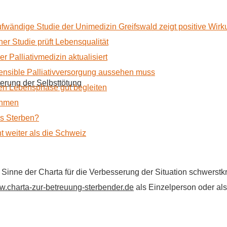
ufwändige Studie der Unimedizin Greifswald zeigt positive Wir
r Studie prüft Lebensqualität
 Palliativmedizin aktualisiert
nsible Palliativversorgung aussehen muss
erung der Selbsttötung
n Lebensphase gut begleiten
ehmen
as Sterben?
t weiter als die Schweiz
im Sinne der Charta für die Verbesserung der Situation schwers
.charta-zur-betreuung-sterbender.de
als Einzelperson oder als 