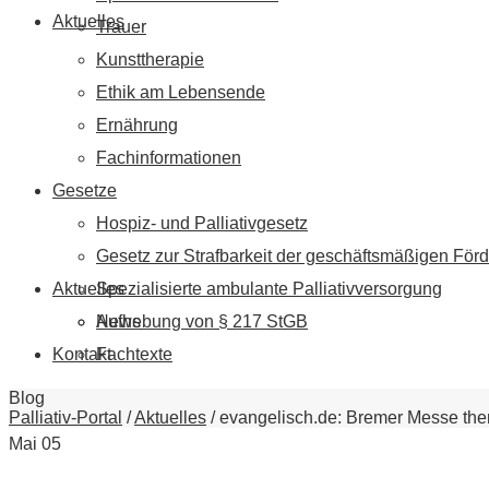
Aktuelles
Trauer
Kunsttherapie
Ethik am Lebensende
Ernährung
Fachinformationen
Gesetze
Hospiz- und Palliativgesetz
Gesetz zur Strafbarkeit der geschäftsmäßigen Förd
Aktuelles
Spezialisierte ambulante Palliativversorgung
News
Aufhebung von § 217 StGB
Kontakt
Fachtexte
Blog
Palliativ-Portal
/
Aktuelles
/
evangelisch.de: Bremer Messe the
Mai
05