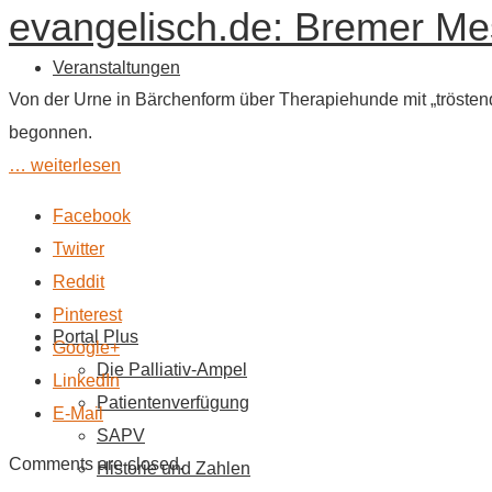
evangelisch.de: Bremer Me
Veranstaltungen
Von der Urne in Bärchenform über Therapiehunde mit „trösten
begonnen.
… weiterlesen
Facebook
Twitter
Reddit
Pinterest
Portal Plus
Google+
Die Palliativ-Ampel
LinkedIn
Patientenverfügung
E-Mail
SAPV
Comments are closed.
Historie und Zahlen