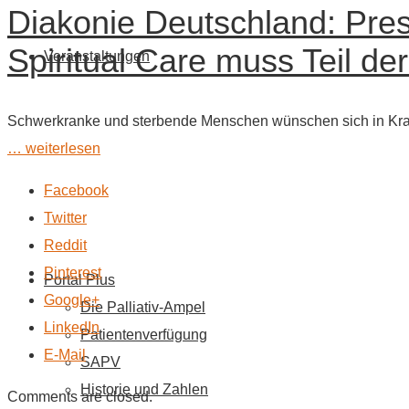
Diakonie Deutschland: Pres
Spiritual Care muss Teil de
Veranstaltungen
Schwerkranke und sterbende Menschen wünschen sich in Krank
… weiterlesen
Facebook
Twitter
Reddit
Pinterest
Portal Plus
Google+
Die Palliativ-Ampel
LinkedIn
Patientenverfügung
E-Mail
SAPV
Historie und Zahlen
Comments are closed.