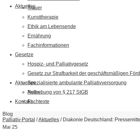
Aktuelles
Trauer
Kunsttherapie
Ethik am Lebensende
Ernährung
Fachinformationen
Gesetze
Hospiz- und Palliativgesetz
Gesetz zur Strafbarkeit der geschäftsmäßigen Förd
Aktuelles
Spezialisierte ambulante Palliativversorgung
News
Aufhebung von § 217 StGB
Kontakt
Fachtexte
Blog
Palliativ-Portal
/
Aktuelles
/
Diakonie Deutschland: Pressemitte
Mai
25