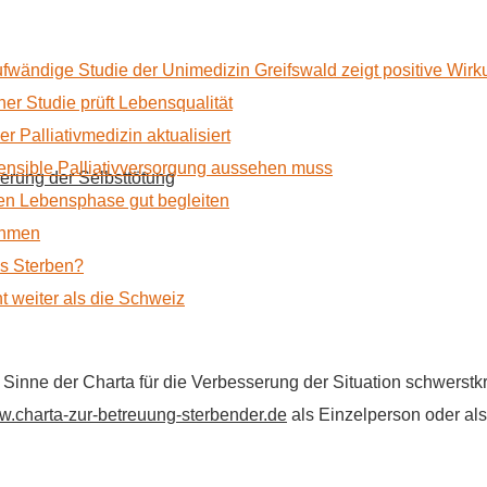
ufwändige Studie der Unimedizin Greifswald zeigt positive Wir
r Studie prüft Lebensqualität
 Palliativmedizin aktualisiert
nsible Palliativversorgung aussehen muss
erung der Selbsttötung
n Lebensphase gut begleiten
ehmen
as Sterben?
t weiter als die Schweiz
im Sinne der Charta für die Verbesserung der Situation schwers
.charta-zur-betreuung-sterbender.de
als Einzelperson oder als 