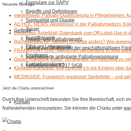
Formulare zur SAPV
Neueste Beiträge
Begriffe und Definitionen
medinfoweb: Palliativ-Qualifizierung in Pflegeheimen: A
Spiritualität und Glaube
AD HOC NEWS: Akupressur in der Palliativmedizin: Kölne
Trauer
Gesetze
Deutsches Ärzteblatt: Datenbank zum Off-Label-Use in der
Kunsttherapie
Hospiz- und Palliativgesetz
Rechtsdepesche: Sterben Schwule anders? Wie queerse
Ethik am Lebensende
Gesetz zur Strafbarkeit der geschäftsmäßigen Förd
FRANKFURT LIVE: Menschen mit Demenz in ihrer letzte
Ernährung
Spezialisierte ambulante Palliativversorgung
Deutschlandfunk Kultur: Schwanger, um Abschied zu n
Fachinformationen
Aufhebung von § 217 StGB
Klinikum Karlsruhe: Wie spreche ich mit Kindern über d
MEDINSIDE: Frankreich legalisiert Sterbehilfe – und geh
Jetzt die Charta unterzeichnen
Durch Ihre Unterschrift bekunden Sie Ihre Bereitschaft, sich 
Kontakt
Nahestehenden einzusetzen. Sie können die Charta unter
www