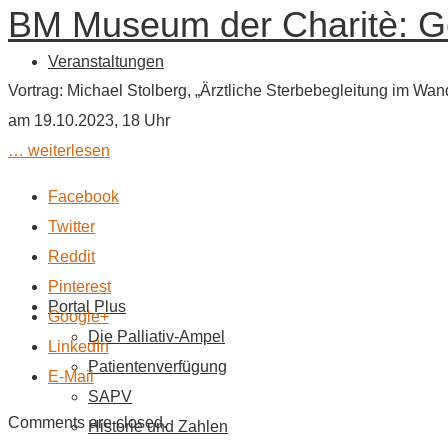
BM Museum der Charitè: Ges
Veranstaltungen
Vortrag: Michael Stolberg, „Ärztliche Sterbebegleitung im Wan
am 19.10.2023, 18 Uhr
… weiterlesen
Facebook
Twitter
Reddit
Pinterest
Portal Plus
Google+
Die Palliativ-Ampel
LinkedIn
Patientenverfügung
E-Mail
SAPV
Comments are closed.
Historie und Zahlen