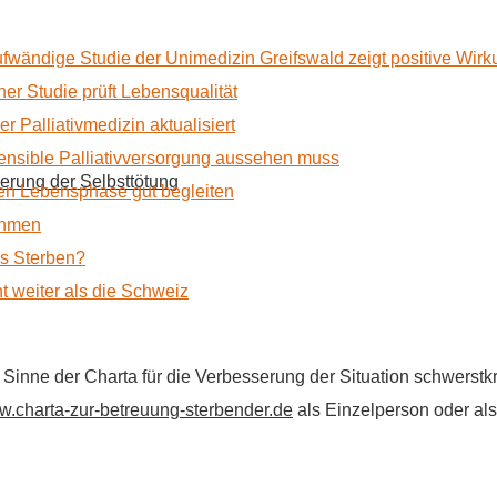
ufwändige Studie der Unimedizin Greifswald zeigt positive Wir
r Studie prüft Lebensqualität
 Palliativmedizin aktualisiert
nsible Palliativversorgung aussehen muss
erung der Selbsttötung
n Lebensphase gut begleiten
ehmen
as Sterben?
t weiter als die Schweiz
im Sinne der Charta für die Verbesserung der Situation schwers
.charta-zur-betreuung-sterbender.de
als Einzelperson oder als 