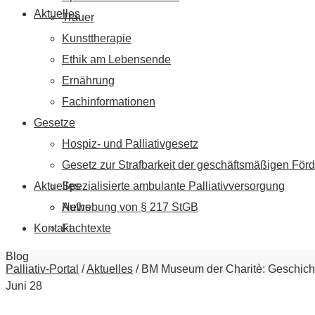
Aktuelles
Trauer
Kunsttherapie
Ethik am Lebensende
Ernährung
Fachinformationen
Gesetze
Hospiz- und Palliativgesetz
Gesetz zur Strafbarkeit der geschäftsmäßigen Förd
Aktuelles
Spezialisierte ambulante Palliativversorgung
News
Aufhebung von § 217 StGB
Kontakt
Fachtexte
Blog
Palliativ-Portal
/
Aktuelles
/
BM Museum der Charitè: Geschichte
Juni
28