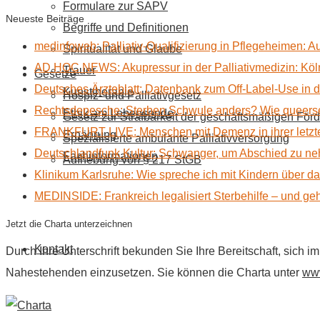
Formulare zur SAPV
Neueste Beiträge
Begriffe und Definitionen
medinfoweb: Palliativ-Qualifizierung in Pflegeheimen: A
Spiritualität und Glaube
AD HOC NEWS: Akupressur in der Palliativmedizin: Kölne
Trauer
Gesetze
Deutsches Ärzteblatt: Datenbank zum Off-Label-Use in der
Kunsttherapie
Hospiz- und Palliativgesetz
Rechtsdepesche: Sterben Schwule anders? Wie queerse
Ethik am Lebensende
Gesetz zur Strafbarkeit der geschäftsmäßigen Förd
FRANKFURT LIVE: Menschen mit Demenz in ihrer letzte
Ernährung
Spezialisierte ambulante Palliativversorgung
Deutschlandfunk Kultur: Schwanger, um Abschied zu n
Fachinformationen
Aufhebung von § 217 StGB
Klinikum Karlsruhe: Wie spreche ich mit Kindern über d
MEDINSIDE: Frankreich legalisiert Sterbehilfe – und geh
Jetzt die Charta unterzeichnen
Kontakt
Durch Ihre Unterschrift bekunden Sie Ihre Bereitschaft, sich 
Nahestehenden einzusetzen. Sie können die Charta unter
www