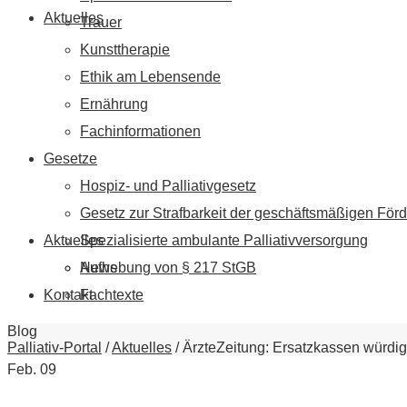
Aktuelles
Trauer
Kunsttherapie
Ethik am Lebensende
Ernährung
Fachinformationen
Gesetze
Hospiz- und Palliativgesetz
Gesetz zur Strafbarkeit der geschäftsmäßigen Förd
Aktuelles
Spezialisierte ambulante Palliativversorgung
News
Aufhebung von § 217 StGB
Kontakt
Fachtexte
Blog
Palliativ-Portal
/
Aktuelles
/
ÄrzteZeitung: Ersatzkassen würdig
Feb.
09