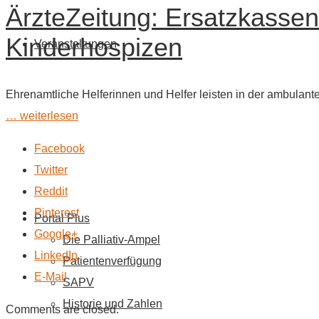
ÄrzteZeitung: Ersatzkassen
Kinderhospizen
Veranstaltungen
Ehrenamtliche Helferinnen und Helfer leisten in der ambulant
… weiterlesen
Facebook
Twitter
Reddit
Pinterest
Portal Plus
Google+
Die Palliativ-Ampel
LinkedIn
Patientenverfügung
E-Mail
SAPV
Historie und Zahlen
Comments are closed.