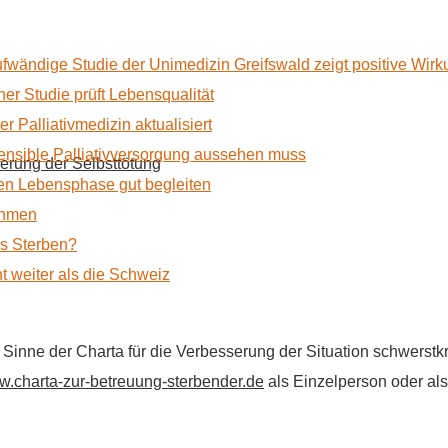
ufwändige Studie der Unimedizin Greifswald zeigt positive Wir
r Studie prüft Lebensqualität
 Palliativmedizin aktualisiert
nsible Palliativversorgung aussehen muss
erung der Selbsttötung
n Lebensphase gut begleiten
ehmen
as Sterben?
t weiter als die Schweiz
im Sinne der Charta für die Verbesserung der Situation schwers
.charta-zur-betreuung-sterbender.de
als Einzelperson oder als 