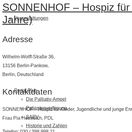
SONNENHOF – Hospiz für Ki
Jahre)
Veranstaltungen
Adresse
Wilhelm-Wolff-Straße 36,
13156 Berlin-Pankow,
Berlin, Deutschland
Kontaktdaten
Portal Plus
Die Palliativ-Ampel
Patientenverfügung
SONNENHOF – Hospiz für Kinder, Jugendliche und junge Erw
SAPV
Frau Pia Heinreich, PDL
Historie und Zahlen
Telefon: 030 / 398 998 21