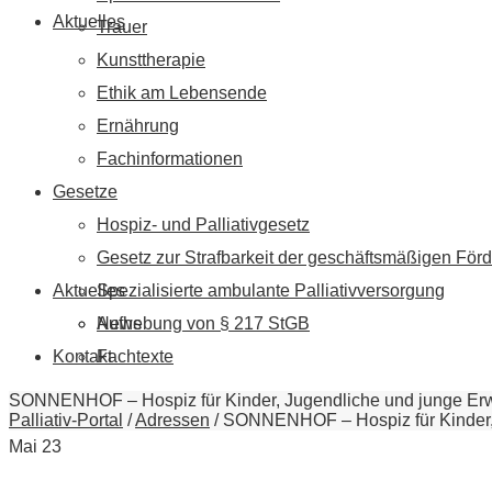
Aktuelles
Trauer
Kunsttherapie
Ethik am Lebensende
Ernährung
Fachinformationen
Gesetze
Hospiz- und Palliativgesetz
Gesetz zur Strafbarkeit der geschäftsmäßigen Förd
Aktuelles
Spezialisierte ambulante Palliativversorgung
News
Aufhebung von § 217 StGB
Kontakt
Fachtexte
SONNENHOF – Hospiz für Kinder, Jugendliche und junge Erw
Palliativ-Portal
/
Adressen
/
SONNENHOF – Hospiz für Kinder, 
Mai
23