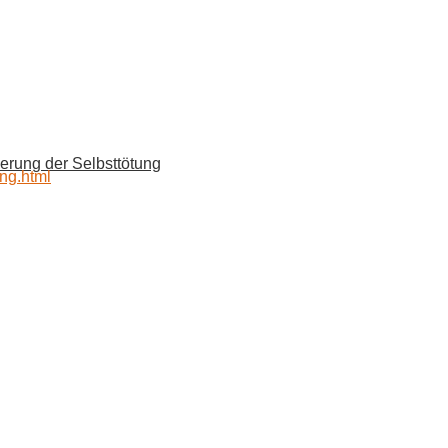
erung der Selbsttötung
ung.html