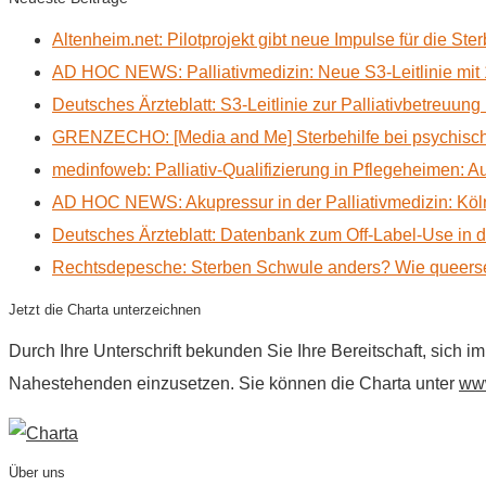
Altenheim.net: Pilotprojekt gibt neue Impulse für die Ste
AD HOC NEWS: Palliativmedizin: Neue S3-Leitlinie mit 
Deutsches Ärzteblatt: S3-Leitlinie zur Palliativbetreuung
GRENZECHO: [Media and Me] Sterbehilfe bei psychisch 
medinfoweb: Palliativ-Qualifizierung in Pflegeheimen: A
AD HOC NEWS: Akupressur in der Palliativmedizin: Kölne
Deutsches Ärzteblatt: Datenbank zum Off-Label-Use in der
Rechtsdepesche: Sterben Schwule anders? Wie queerse
Jetzt die Charta unterzeichnen
Durch Ihre Unterschrift bekunden Sie Ihre Bereitschaft, sich 
Nahestehenden einzusetzen. Sie können die Charta unter
www
Über uns