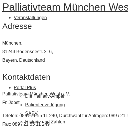
Palliativteam München West
Veranstaltungen
Adresse
München,
81243 Bodenseestr. 216,
Bayern, Deutschland
Kontaktdaten
Portal Plus
Palliativteam München West e. V.
Die Palliativ-Ampel
Fr. Jobst
Patientenverfügung
SAPV
Telefon: 089 / 21 55 11 240, Durchwahl für Anfragen: 089 / 21
Historie und Zahlen
Fax: 089 / 21 55 11 249