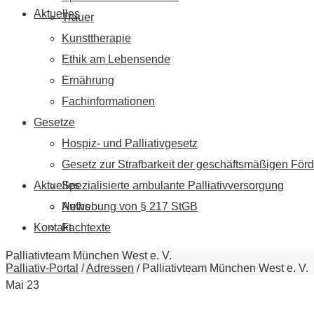
Aktuelles
Trauer
Kunsttherapie
Ethik am Lebensende
Ernährung
Fachinformationen
Gesetze
Hospiz- und Palliativgesetz
Gesetz zur Strafbarkeit der geschäftsmäßigen Förd
Aktuelles
Spezialisierte ambulante Palliativversorgung
News
Aufhebung von § 217 StGB
Kontakt
Fachtexte
Palliativteam München West e. V.
Palliativ-Portal
/
Adressen
/
Palliativteam München West e. V.
Mai
23