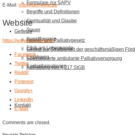
Formulare zur SAPV
E-Mail:
info@ptm-west.de
Begriffe und Definitionen
Website
Spiritualität und Glaube
Trauer
Gesetze
Kunsttherapie
Hospiz- und Palliativgesetz
https://www.ptm-west.de
Ethik am Lebensende
Gesetz zur Strafbarkeit der geschäftsmäßigen Förd
Facebook
Ernährung
Spezialisierte ambulante Palliativversorgung
Twitter
Fachinformationen
Aufhebung von § 217 StGB
Reddit
Pinterest
Google+
LinkedIn
Kontakt
E-Mail
Comments are closed.
Neueste Beiträge