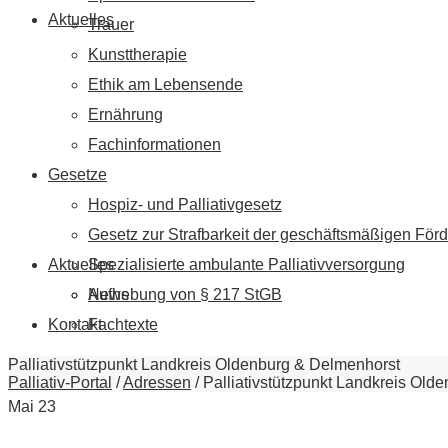
Aktuelles
Trauer
Kunsttherapie
Ethik am Lebensende
Ernährung
Fachinformationen
Gesetze
Hospiz- und Palliativgesetz
Gesetz zur Strafbarkeit der geschäftsmäßigen Förd
Aktuelles
Spezialisierte ambulante Palliativversorgung
News
Aufhebung von § 217 StGB
Kontakt
Fachtexte
Palliativstützpunkt Landkreis Oldenburg & Delmenhorst
Palliativ-Portal
/
Adressen
/
Palliativstützpunkt Landkreis Old
Mai
23