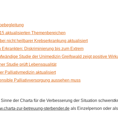
rbebegleitung
15 aktualisierten Themenbereichen
 bei nicht heilbarer Krebserkrankung aktualisiert
Erkrankten: Diskriminierung bis zum Extrem
ufwändige Studie der Unimedizin Greifswald zeigt positive Wir
r Studie prüft Lebensqualität
 Palliativmedizin aktualisiert
nsible Palliativversorgung aussehen muss
im Sinne der Charta für die Verbesserung der Situation schwers
.charta-zur-betreuung-sterbender.de
als Einzelperson oder als 