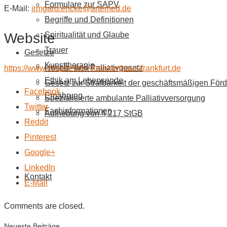
Formulare zur SAPV
E-Mail:
irmgard.encke@artemed.de
Begriffe und Definitionen
Website
Spiritualität und Glaube
Trauer
Gesetze
Kunsttherapie
Hospiz- und Palliativgesetz
https://www.elisabethen-krankenhaus-frankfurt.de
Ethik am Lebensende
Gesetz zur Strafbarkeit der geschäftsmäßigen Förd
Facebook
Ernährung
Spezialisierte ambulante Palliativversorgung
Twitter
Fachinformationen
Aufhebung von § 217 StGB
Reddit
Pinterest
Google+
LinkedIn
Kontakt
E-Mail
Comments are closed.
Neueste Beiträge