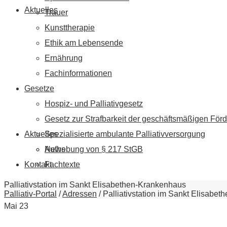
Aktuelles
Trauer
Kunsttherapie
Ethik am Lebensende
Ernährung
Fachinformationen
Gesetze
Hospiz- und Palliativgesetz
Gesetz zur Strafbarkeit der geschäftsmäßigen Förd
Aktuelles
Spezialisierte ambulante Palliativversorgung
News
Aufhebung von § 217 StGB
Kontakt
Fachtexte
Palliativstation im Sankt Elisabethen-Krankenhaus
Palliativ-Portal
/
Adressen
/
Palliativstation im Sankt Elisabe
Mai
23