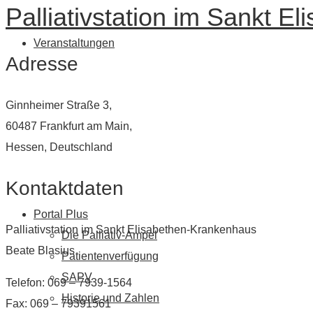
Palliativstation im Sankt 
Veranstaltungen
Adresse
Ginnheimer Straße 3,
60487 Frankfurt am Main,
Hessen, Deutschland
Kontaktdaten
Portal Plus
Palliativstation im Sankt Elisabethen-Krankenhaus
Die Palliativ-Ampel
Beate Blasius
Patientenverfügung
SAPV
Telefon: 069 – 7939-1564
Historie und Zahlen
Fax: 069 – 79391561