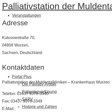
Palliativstation der Mulde
Veranstaltungen
Adresse
Kutusowstraße 70,
04808 Wurzen,
Sachsen, Deutschland
Kontaktdaten
Portal Plus
Palliativstation der Muldentalkliniken – Krankenhaus Wurzen
Die Palliativ-Ampel
Patientenverfügung
Telefon: 03437 9378-3340
SAPV
Fax: 03437 9378-3349
Historie und Zahlen
E-Mail: