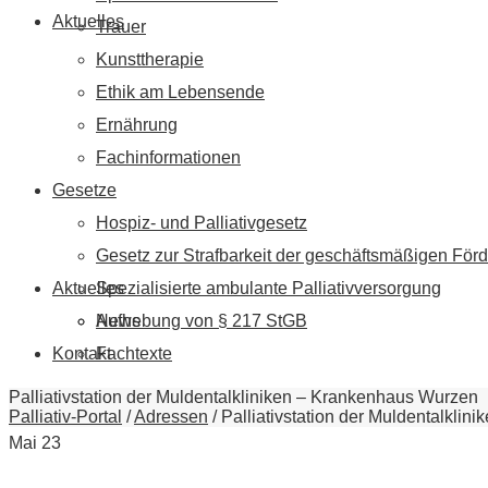
Aktuelles
Trauer
Kunsttherapie
Ethik am Lebensende
Ernährung
Fachinformationen
Gesetze
Hospiz- und Palliativgesetz
Gesetz zur Strafbarkeit der geschäftsmäßigen Förd
Aktuelles
Spezialisierte ambulante Palliativversorgung
News
Aufhebung von § 217 StGB
Kontakt
Fachtexte
Palliativstation der Muldentalkliniken – Krankenhaus Wurzen
Palliativ-Portal
/
Adressen
/
Palliativstation der Muldentalkli
Mai
23