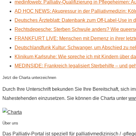
medinfoweb: Palliativ-Qualifizierung in Pflegeheimen: A
AD HOC NEWS: Akupressur in der Palliativmedizin: Kölne
Deutsches Ärzteblatt: Datenbank zum Off-Label-Use in der
Rechtsdepesche: Sterben Schwule anders? Wie queerse
FRANKFURT LIVE: Menschen mit Demenz in ihrer letzte
Deutschlandfunk Kultur: Schwanger, um Abschied zu n
Klinikum Karlsruhe: Wie spreche ich mit Kindern über d
MEDINSIDE: Frankreich legalisiert Sterbehilfe – und geh
Jetzt die Charta unterzeichnen
Durch Ihre Unterschrift bekunden Sie Ihre Bereitschaft, sich 
Nahestehenden einzusetzen. Sie können die Charta unter
www
Über uns
Das Palliativ-Portal ist speziell für palliativmedizinisch / -p