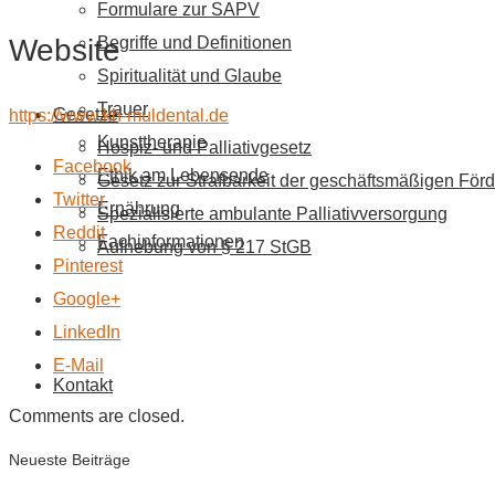
Formulare zur SAPV
Website
Begriffe und Definitionen
Spiritualität und Glaube
Trauer
Gesetze
https://www.kh-muldental.de
Kunsttherapie
Hospiz- und Palliativgesetz
Facebook
Ethik am Lebensende
Gesetz zur Strafbarkeit der geschäftsmäßigen Förd
Twitter
Ernährung
Spezialisierte ambulante Palliativversorgung
Reddit
Fachinformationen
Aufhebung von § 217 StGB
Pinterest
Google+
LinkedIn
E-Mail
Kontakt
Comments are closed.
Neueste Beiträge