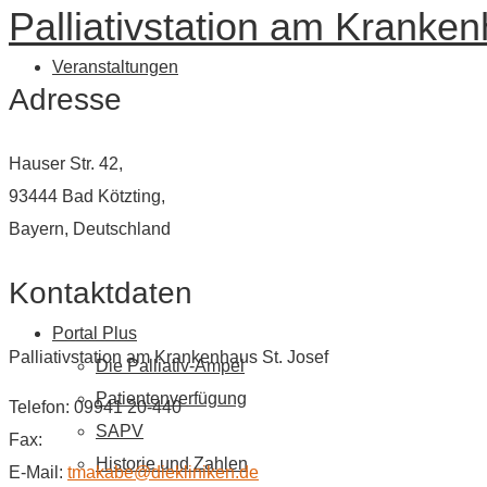
Palliativstation am Kranken
Veranstaltungen
Adresse
Hauser Str. 42,
93444 Bad Kötzting,
Bayern, Deutschland
Kontaktdaten
Portal Plus
Palliativstation am Krankenhaus St. Josef
Die Palliativ-Ampel
Patientenverfügung
Telefon: 09941 20-440
SAPV
Fax:
Historie und Zahlen
E-Mail:
tmakabe@diekliniken.de