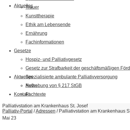
Aktuelles
Trauer
Kunsttherapie
Ethik am Lebensende
Ernährung
Fachinformationen
Gesetze
Hospiz- und Palliativgesetz
Gesetz zur Strafbarkeit der geschäftsmäßigen Förd
Aktuelles
Spezialisierte ambulante Palliativversorgung
News
Aufhebung von § 217 StGB
Kontakt
Fachtexte
Palliativstation am Krankenhaus St. Josef
Palliativ-Portal
/
Adressen
/
Palliativstation am Krankenhaus St
Mai
23