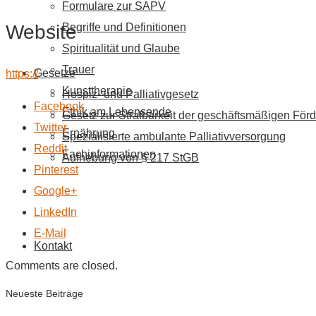
Formulare zur SAPV
Website
Begriffe und Definitionen
Spiritualität und Glaube
Trauer
Gesetze
https://
Kunsttherapie
Hospiz- und Palliativgesetz
Facebook
Ethik am Lebensende
Gesetz zur Strafbarkeit der geschäftsmäßigen Förd
Twitter
Ernährung
Spezialisierte ambulante Palliativversorgung
Reddit
Fachinformationen
Aufhebung von § 217 StGB
Pinterest
Google+
LinkedIn
E-Mail
Kontakt
Comments are closed.
Neueste Beiträge