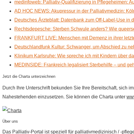
medinfoweb: Palliativ-Qualifizierung in Pflegeheimen: A
AD HOC NEWS: Akupressur in der Palliativmedizin: Kölne
Deutsches Ärzteblatt: Datenbank zum Off-Label-Use in der
Rechtsdepesche: Sterben Schwule anders? Wie queerse
FRANKFURT LIVE: Menschen mit Demenz in ihrer letzte
Deutschlandfunk Kultur: Schwanger, um Abschied zu n
Klinikum Karlsruhe: Wie spreche ich mit Kindern über d
MEDINSIDE: Frankreich legalisiert Sterbehilfe – und geh
Jetzt die Charta unterzeichnen
Durch Ihre Unterschrift bekunden Sie Ihre Bereitschaft, sich 
Nahestehenden einzusetzen. Sie können die Charta unter
www
Über uns
Das Palliativ-Portal ist speziell für palliativmedizinisch / -p