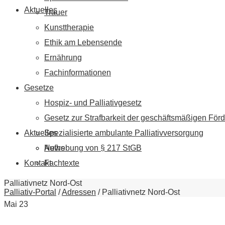
Aktuelles
Trauer
Kunsttherapie
Ethik am Lebensende
Ernährung
Fachinformationen
Gesetze
Hospiz- und Palliativgesetz
Gesetz zur Strafbarkeit der geschäftsmäßigen Förd
Aktuelles
Spezialisierte ambulante Palliativversorgung
News
Aufhebung von § 217 StGB
Kontakt
Fachtexte
Palliativnetz Nord-Ost
Palliativ-Portal
/
Adressen
/
Palliativnetz Nord-Ost
Mai
23