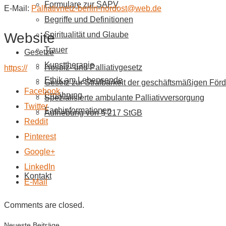
Formulare zur SAPV
E-Mail:
Palliativnetz-berlin-nordost@web.de
Begriffe und Definitionen
Website
Spiritualität und Glaube
Trauer
Gesetze
Kunsttherapie
Hospiz- und Palliativgesetz
https://
Ethik am Lebensende
Gesetz zur Strafbarkeit der geschäftsmäßigen Förd
Facebook
Ernährung
Spezialisierte ambulante Palliativversorgung
Twitter
Fachinformationen
Aufhebung von § 217 StGB
Reddit
Pinterest
Google+
LinkedIn
Kontakt
E-Mail
Comments are closed.
Neueste Beiträge