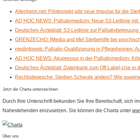
Altenheim.net: Pilotprojekt gibt neue Impulse für die Ste
AD HOC NEWS: Palliativmedizin: Neue S3-Leitlinie mit 
Deutsches Ärzteblatt: S3-Leitlinie zur Palliativbetreuung
GRENZECHO: [Media and Me] Sterbehilfe bei psychisch 
medinfoweb: Palliativ-Qualifizierung in Pflegeheimen: A
AD HOC NEWS: Akupressur in der Palliativmedizin: Kölne
Deutsches Ärzteblatt: Datenbank zum Off-Label-Use in der
Rechtsdepesche: Sterben Schwule anders? Wie queerse
Jetzt die Charta unterzeichnen
Durch Ihre Unterschrift bekunden Sie Ihre Bereitschaft, sich 
Nahestehenden einzusetzen. Sie können die Charta unter
www
Über uns