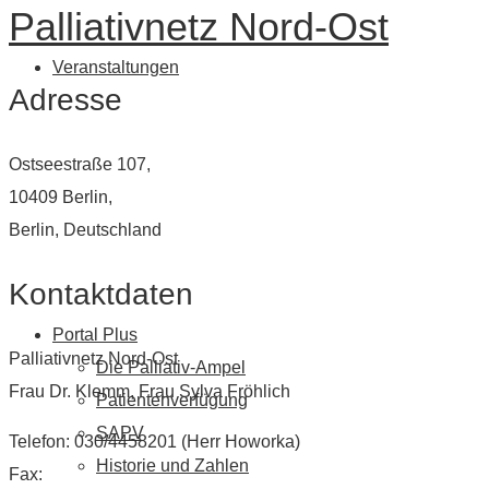
Palliativnetz Nord-Ost
Veranstaltungen
Adresse
Ostseestraße 107,
10409 Berlin,
Berlin, Deutschland
Kontaktdaten
Portal Plus
Palliativnetz Nord-Ost
Die Palliativ-Ampel
Frau Dr. Klemm, Frau Sylva Fröhlich
Patientenverfügung
SAPV
Telefon: 030/4458201 (Herr Howorka)
Historie und Zahlen
Fax: