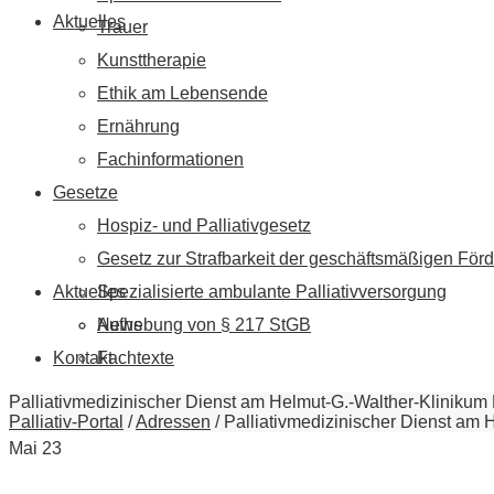
Aktuelles
Trauer
Kunsttherapie
Ethik am Lebensende
Ernährung
Fachinformationen
Gesetze
Hospiz- und Palliativgesetz
Gesetz zur Strafbarkeit der geschäftsmäßigen Förd
Aktuelles
Spezialisierte ambulante Palliativversorgung
News
Aufhebung von § 217 StGB
Kontakt
Fachtexte
Palliativmedizinischer Dienst am Helmut-G.-Walther-Klinikum 
Palliativ-Portal
/
Adressen
/
Palliativmedizinischer Dienst am 
Mai
23