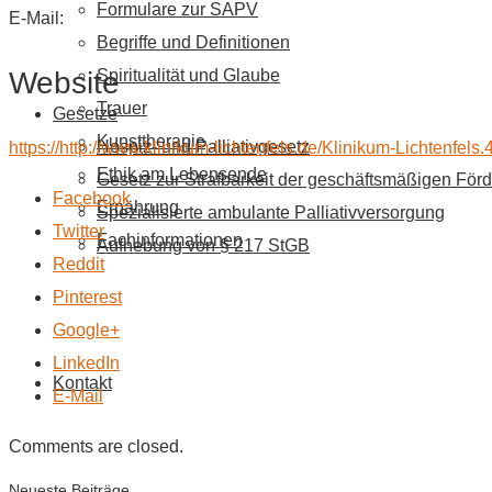
Formulare zur SAPV
E-Mail:
Begriffe und Definitionen
Website
Spiritualität und Glaube
Trauer
Gesetze
Kunsttherapie
Hospiz- und Palliativgesetz
https://http://www.klinikum-lichtenfels.de/Klinikum-Lichtenfels.
Ethik am Lebensende
Gesetz zur Strafbarkeit der geschäftsmäßigen Förd
Facebook
Ernährung
Spezialisierte ambulante Palliativversorgung
Twitter
Fachinformationen
Aufhebung von § 217 StGB
Reddit
Pinterest
Google+
LinkedIn
Kontakt
E-Mail
Comments are closed.
Neueste Beiträge