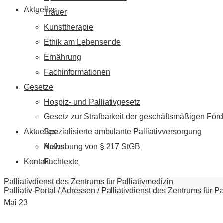
Aktuelles
Trauer
Kunsttherapie
Ethik am Lebensende
Ernährung
Fachinformationen
Gesetze
Hospiz- und Palliativgesetz
Gesetz zur Strafbarkeit der geschäftsmäßigen Förd
Aktuelles
Spezialisierte ambulante Palliativversorgung
News
Aufhebung von § 217 StGB
Kontakt
Fachtexte
Palliativdienst des Zentrums für Palliativmedizin
Palliativ-Portal
/
Adressen
/
Palliativdienst des Zentrums für Pa
Mai
23