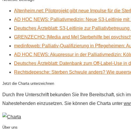
Altenheim.net: Pilotprojekt gibt neue Impulse für die Ste
AD HOC NEWS: Palliativmedizin: Neue S3-Leitlinie mit 
Deutsches Ärzteblatt: S3-Leitlinie zur Palliativbetreuung
GRENZECHO: [Media and Me] Sterbehilfe bei psychisch 
medinfoweb: Palliativ-Qualifizierung in Pflegeheimen: A
AD HOC NEWS: Akupressur in der Palliativmedizin: Kölne
Deutsches Ärzteblatt: Datenbank zum Off-Label-Use in der
Rechtsdepesche: Sterben Schwule anders? Wie queerse
Jetzt die Charta unterzeichnen
Durch Ihre Unterschrift bekunden Sie Ihre Bereitschaft, sich 
Nahestehenden einzusetzen. Sie können die Charta unter
www
Über uns