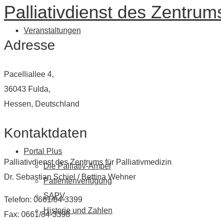
Palliativdienst des Zentrums
Veranstaltungen
Adresse
Pacelliallee 4,
36043 Fulda,
Hessen, Deutschland
Kontaktdaten
Portal Plus
Palliativdienst des Zentrums für Palliativmedizin
Die Palliativ-Ampel
Dr. Sebastian Schiel / Bettina Wehner
Patientenverfügung
SAPV
Telefon: 0661/84-3399
Historie und Zahlen
Fax: 0661/84-3398