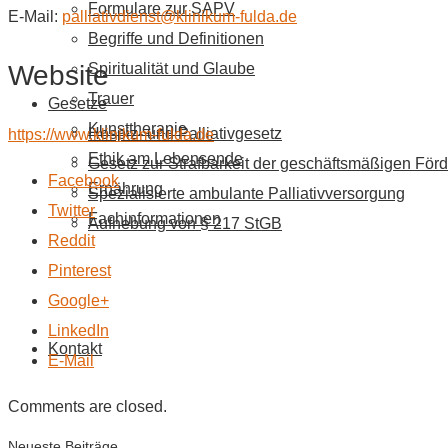
Formulare zur SAPV
E-Mail:
palliativdienst@klinikum-fulda.de
Begriffe und Definitionen
Website
Spiritualität und Glaube
Trauer
Gesetze
Kunsttherapie
Hospiz- und Palliativgesetz
https://www.klinikum-fulda.de
Ethik am Lebensende
Gesetz zur Strafbarkeit der geschäftsmäßigen Förd
Facebook
Ernährung
Spezialisierte ambulante Palliativversorgung
Twitter
Fachinformationen
Aufhebung von § 217 StGB
Reddit
Pinterest
Google+
LinkedIn
Kontakt
E-Mail
Comments are closed.
Neueste Beiträge