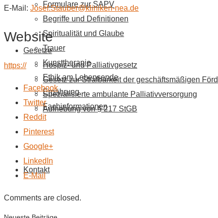
Formulare zur SAPV
E-Mail:
Josef.Stauber@kliniken-nea.de
Begriffe und Definitionen
Website
Spiritualität und Glaube
Trauer
Gesetze
Kunsttherapie
Hospiz- und Palliativgesetz
https://
Ethik am Lebensende
Gesetz zur Strafbarkeit der geschäftsmäßigen Förd
Facebook
Ernährung
Spezialisierte ambulante Palliativversorgung
Twitter
Fachinformationen
Aufhebung von § 217 StGB
Reddit
Pinterest
Google+
LinkedIn
Kontakt
E-Mail
Comments are closed.
Neueste Beiträge