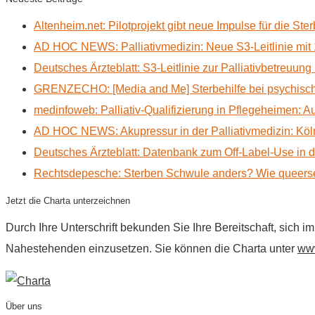
Altenheim.net: Pilotprojekt gibt neue Impulse für die Ste
AD HOC NEWS: Palliativmedizin: Neue S3-Leitlinie mit 
Deutsches Ärzteblatt: S3-Leitlinie zur Palliativbetreuung
GRENZECHO: [Media and Me] Sterbehilfe bei psychisch 
medinfoweb: Palliativ-Qualifizierung in Pflegeheimen: A
AD HOC NEWS: Akupressur in der Palliativmedizin: Kölne
Deutsches Ärzteblatt: Datenbank zum Off-Label-Use in der
Rechtsdepesche: Sterben Schwule anders? Wie queerse
Jetzt die Charta unterzeichnen
Durch Ihre Unterschrift bekunden Sie Ihre Bereitschaft, sich 
Nahestehenden einzusetzen. Sie können die Charta unter
www
Über uns