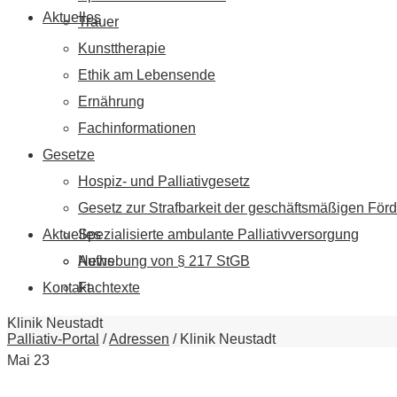
Aktuelles
Trauer
Kunsttherapie
Ethik am Lebensende
Ernährung
Fachinformationen
Gesetze
Hospiz- und Palliativgesetz
Gesetz zur Strafbarkeit der geschäftsmäßigen Förd
Aktuelles
Spezialisierte ambulante Palliativversorgung
News
Aufhebung von § 217 StGB
Kontakt
Fachtexte
Klinik Neustadt
Palliativ-Portal
/
Adressen
/
Klinik Neustadt
Mai
23