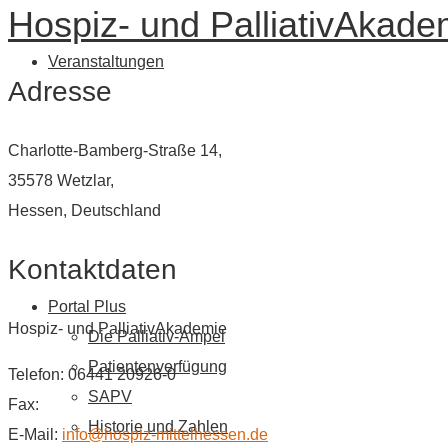
Hospiz- und PalliativAkade
Veranstaltungen
Adresse
Charlotte-Bamberg-Straße 14,
35578 Wetzlar,
Hessen, Deutschland
Kontaktdaten
Portal Plus
Hospiz- und PalliativAkademie
Die Palliativ-Ampel
Patientenverfügung
Telefon: 06441 20926-0
SAPV
Fax:
Historie und Zahlen
E-Mail:
info@hospiz-mittelhessen.de