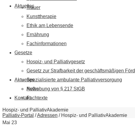
Aktuelles
Trauer
Kunsttherapie
Ethik am Lebensende
Ernährung
Fachinformationen
Gesetze
Hospiz- und Palliativgesetz
Gesetz zur Strafbarkeit der geschäftsmäßigen Förd
Aktuelles
Spezialisierte ambulante Palliativversorgung
News
Aufhebung von § 217 StGB
Kontakt
Fachtexte
Hospiz- und PalliativAkademie
Palliativ-Portal
/
Adressen
/
Hospiz- und PalliativAkademie
Mai
23