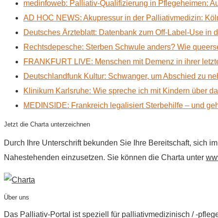
medinfoweb: Palliativ-Qualifizierung in Pflegeheimen: A
AD HOC NEWS: Akupressur in der Palliativmedizin: Kölne
Deutsches Ärzteblatt: Datenbank zum Off-Label-Use in der
Rechtsdepesche: Sterben Schwule anders? Wie queerse
FRANKFURT LIVE: Menschen mit Demenz in ihrer letzte
Deutschlandfunk Kultur: Schwanger, um Abschied zu n
Klinikum Karlsruhe: Wie spreche ich mit Kindern über d
MEDINSIDE: Frankreich legalisiert Sterbehilfe – und geh
Jetzt die Charta unterzeichnen
Durch Ihre Unterschrift bekunden Sie Ihre Bereitschaft, sich 
Nahestehenden einzusetzen. Sie können die Charta unter
www
Über uns
Das Palliativ-Portal ist speziell für palliativmedizinisch / -p