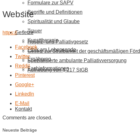
Formulare zur SAPV
Website
Begriffe und Definitionen
Spiritualität und Glaube
Trauer
Gesetze
https://
Kunsttherapie
Hospiz- und Palliativgesetz
Facebook
Ethik am Lebensende
Gesetz zur Strafbarkeit der geschäftsmäßigen Förd
Twitter
Ernährung
Spezialisierte ambulante Palliativversorgung
Reddit
Fachinformationen
Aufhebung von § 217 StGB
Pinterest
Google+
LinkedIn
E-Mail
Kontakt
Comments are closed.
Neueste Beiträge