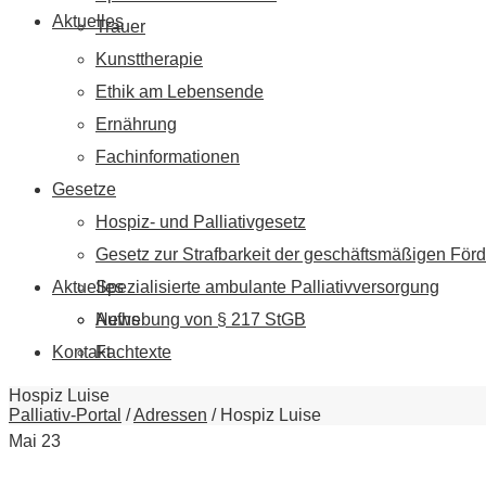
Aktuelles
Trauer
Kunsttherapie
Ethik am Lebensende
Ernährung
Fachinformationen
Gesetze
Hospiz- und Palliativgesetz
Gesetz zur Strafbarkeit der geschäftsmäßigen Förd
Aktuelles
Spezialisierte ambulante Palliativversorgung
News
Aufhebung von § 217 StGB
Kontakt
Fachtexte
Hospiz Luise
Palliativ-Portal
/
Adressen
/
Hospiz Luise
Mai
23