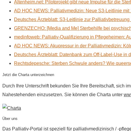
Altenheim.net: Pilotprojekt gibt neue Impulse für die Ste
AD HOC NEWS: Palliativmedizin: Neue S3-Leitlinie mit 
Deutsches Ärzteblatt: S3-Leitlinie zur Palliativbetreuung
GRENZECHO: [Media and Me] Sterbehilfe bei psychisch 
medinfoweb: Palliativ-Qualifizierung in Pflegeheimen: A
AD HOC NEWS: Akupressur in der Palliativmedizin: Kölne
Deutsches Ärzteblatt: Datenbank zum Off-Label-Use in der
Rechtsdepesche: Sterben Schwule anders? Wie queerse
Jetzt die Charta unterzeichnen
Durch Ihre Unterschrift bekunden Sie Ihre Bereitschaft, sich 
Nahestehenden einzusetzen. Sie können die Charta unter
www
Über uns
Das Palliativ-Portal ist speziell für palliativmedizinisch / -p