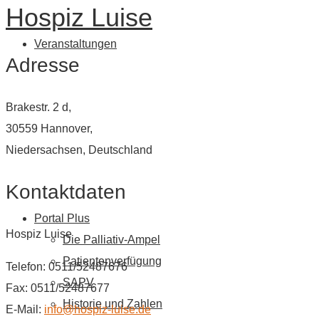
Hospiz Luise
Veranstaltungen
Adresse
Brakestr. 2 d,
30559 Hannover,
Niedersachsen, Deutschland
Kontaktdaten
Portal Plus
Hospiz Luise
Die Palliativ-Ampel
Patientenverfügung
Telefon: 0511/52487676
SAPV
Fax: 0511/52487677
Historie und Zahlen
E-Mail:
info@hospiz-luise.de