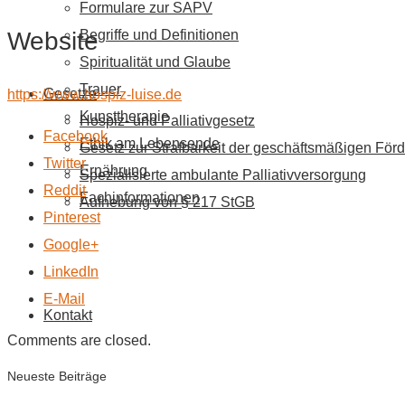
Formulare zur SAPV
Website
Begriffe und Definitionen
Spiritualität und Glaube
Trauer
Gesetze
https://www.hospiz-luise.de
Kunsttherapie
Hospiz- und Palliativgesetz
Facebook
Ethik am Lebensende
Gesetz zur Strafbarkeit der geschäftsmäßigen Förd
Twitter
Ernährung
Spezialisierte ambulante Palliativversorgung
Reddit
Fachinformationen
Aufhebung von § 217 StGB
Pinterest
Google+
LinkedIn
E-Mail
Kontakt
Comments are closed.
Neueste Beiträge