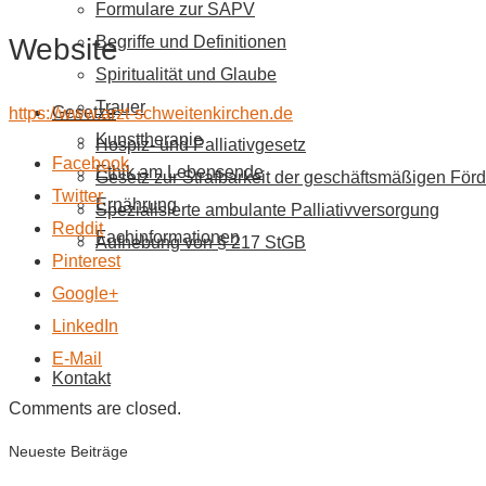
Formulare zur SAPV
Website
Begriffe und Definitionen
Spiritualität und Glaube
Trauer
Gesetze
https://www.arzt-schweitenkirchen.de
Kunsttherapie
Hospiz- und Palliativgesetz
Facebook
Ethik am Lebensende
Gesetz zur Strafbarkeit der geschäftsmäßigen Förd
Twitter
Ernährung
Spezialisierte ambulante Palliativversorgung
Reddit
Fachinformationen
Aufhebung von § 217 StGB
Pinterest
Google+
LinkedIn
E-Mail
Kontakt
Comments are closed.
Neueste Beiträge