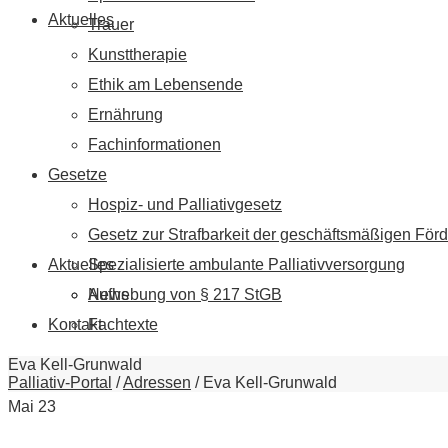
Aktuelles
Trauer
Kunsttherapie
Ethik am Lebensende
Ernährung
Fachinformationen
Gesetze
Hospiz- und Palliativgesetz
Gesetz zur Strafbarkeit der geschäftsmäßigen Förd
Aktuelles
Spezialisierte ambulante Palliativversorgung
News
Aufhebung von § 217 StGB
Kontakt
Fachtexte
Eva Kell-Grunwald
Palliativ-Portal
/
Adressen
/
Eva Kell-Grunwald
Mai
23