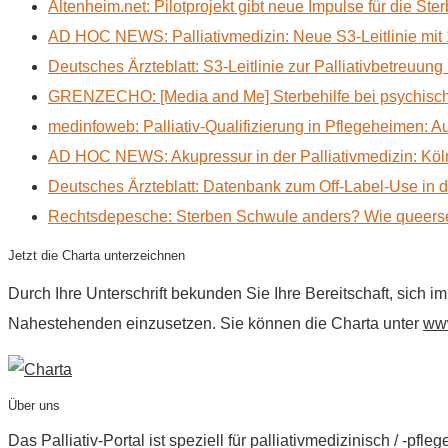
Altenheim.net: Pilotprojekt gibt neue Impulse für die Ste
AD HOC NEWS: Palliativmedizin: Neue S3-Leitlinie mit 
Deutsches Ärzteblatt: S3-Leitlinie zur Palliativbetreuung
GRENZECHO: [Media and Me] Sterbehilfe bei psychisch 
medinfoweb: Palliativ-Qualifizierung in Pflegeheimen: A
AD HOC NEWS: Akupressur in der Palliativmedizin: Kölne
Deutsches Ärzteblatt: Datenbank zum Off-Label-Use in der
Rechtsdepesche: Sterben Schwule anders? Wie queerse
Jetzt die Charta unterzeichnen
Durch Ihre Unterschrift bekunden Sie Ihre Bereitschaft, sich 
Nahestehenden einzusetzen. Sie können die Charta unter
www
Über uns
Das Palliativ-Portal ist speziell für palliativmedizinisch / -p