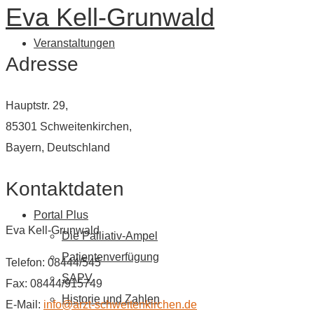
Eva Kell-Grunwald
Veranstaltungen
Adresse
Hauptstr. 29,
85301 Schweitenkirchen,
Bayern, Deutschland
Kontaktdaten
Portal Plus
Eva Kell-Grunwald
Die Palliativ-Ampel
Patientenverfügung
Telefon: 08444/545
SAPV
Fax: 08444/915749
Historie und Zahlen
E-Mail:
info@arzt-schweitenkirchen.de