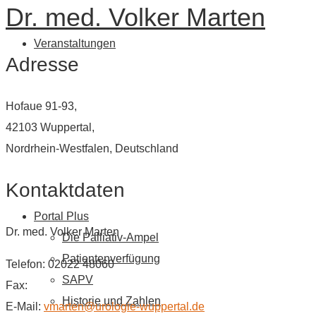
Dr. med. Volker Marten
Veranstaltungen
Adresse
Hofaue 91-93,
42103 Wuppertal,
Nordrhein-Westfalen, Deutschland
Kontaktdaten
Portal Plus
Dr. med. Volker Marten
Die Palliativ-Ampel
Patientenverfügung
Telefon: 02022 48060
SAPV
Fax:
Historie und Zahlen
E-Mail:
vmarten@urologie-wuppertal.de