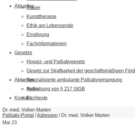
Aktuelles
Trauer
Kunsttherapie
Ethik am Lebensende
Ernährung
Fachinformationen
Gesetze
Hospiz- und Palliativgesetz
Gesetz zur Strafbarkeit der geschäftsmäßigen Förd
Aktuelles
Spezialisierte ambulante Palliativversorgung
News
Aufhebung von § 217 StGB
Kontakt
Fachtexte
Dr. med. Volker Marten
Palliativ-Portal
/
Adressen
/
Dr. med. Volker Marten
Mai
23