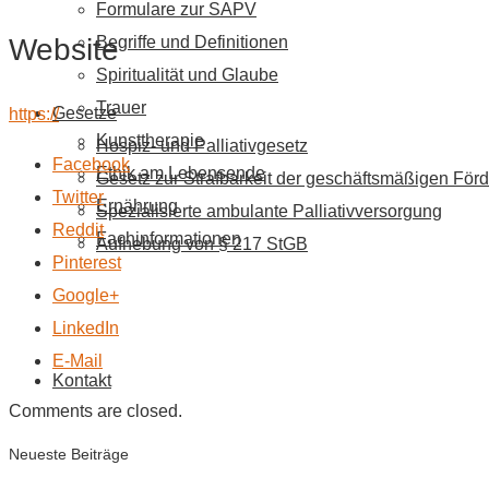
Formulare zur SAPV
Website
Begriffe und Definitionen
Spiritualität und Glaube
Trauer
Gesetze
https://
Kunsttherapie
Hospiz- und Palliativgesetz
Facebook
Ethik am Lebensende
Gesetz zur Strafbarkeit der geschäftsmäßigen Förd
Twitter
Ernährung
Spezialisierte ambulante Palliativversorgung
Reddit
Fachinformationen
Aufhebung von § 217 StGB
Pinterest
Google+
LinkedIn
E-Mail
Kontakt
Comments are closed.
Neueste Beiträge