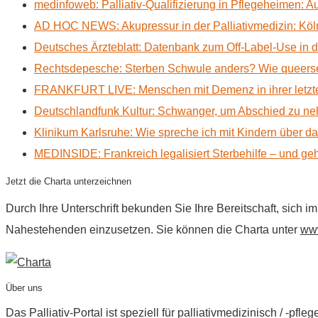
medinfoweb: Palliativ-Qualifizierung in Pflegeheimen: A
AD HOC NEWS: Akupressur in der Palliativmedizin: Kölne
Deutsches Ärzteblatt: Datenbank zum Off-Label-Use in der
Rechtsdepesche: Sterben Schwule anders? Wie queerse
FRANKFURT LIVE: Menschen mit Demenz in ihrer letzte
Deutschlandfunk Kultur: Schwanger, um Abschied zu n
Klinikum Karlsruhe: Wie spreche ich mit Kindern über d
MEDINSIDE: Frankreich legalisiert Sterbehilfe – und geh
Jetzt die Charta unterzeichnen
Durch Ihre Unterschrift bekunden Sie Ihre Bereitschaft, sich 
Nahestehenden einzusetzen. Sie können die Charta unter
www
Über uns
Das Palliativ-Portal ist speziell für palliativmedizinisch / -p