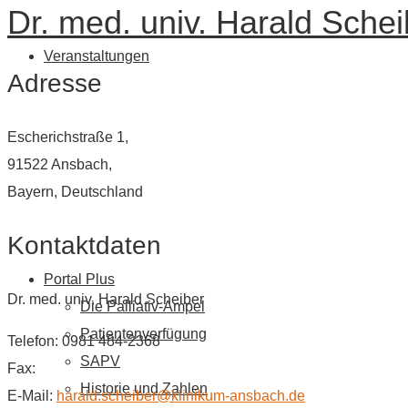
Dr. med. univ. Harald Schei
Veranstaltungen
Adresse
Escherichstraße 1,
91522 Ansbach,
Bayern, Deutschland
Kontaktdaten
Portal Plus
Dr. med. univ. Harald Scheiber
Die Palliativ-Ampel
Patientenverfügung
Telefon: 0981 484-2368
SAPV
Fax:
Historie und Zahlen
E-Mail:
harald.scheiber@klinikum-ansbach.de