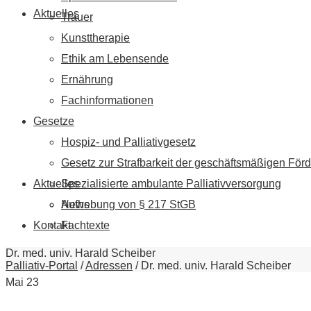
Aktuelles
Trauer
Kunsttherapie
Ethik am Lebensende
Ernährung
Fachinformationen
Gesetze
Hospiz- und Palliativgesetz
Gesetz zur Strafbarkeit der geschäftsmäßigen Förd
Aktuelles
Spezialisierte ambulante Palliativversorgung
News
Aufhebung von § 217 StGB
Kontakt
Fachtexte
Dr. med. univ. Harald Scheiber
Palliativ-Portal
/
Adressen
/
Dr. med. univ. Harald Scheiber
Mai
23