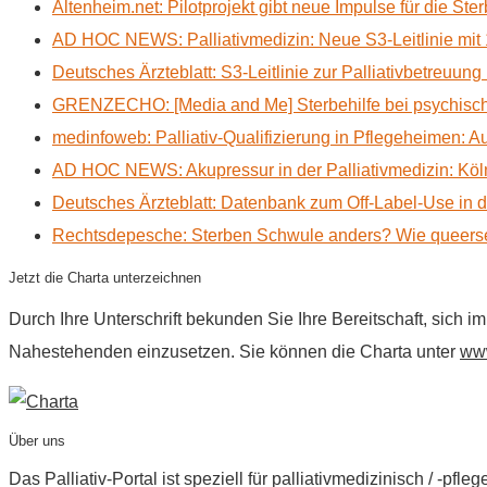
Altenheim.net: Pilotprojekt gibt neue Impulse für die Ste
AD HOC NEWS: Palliativmedizin: Neue S3-Leitlinie mit 
Deutsches Ärzteblatt: S3-Leitlinie zur Palliativbetreuung
GRENZECHO: [Media and Me] Sterbehilfe bei psychisch 
medinfoweb: Palliativ-Qualifizierung in Pflegeheimen: A
AD HOC NEWS: Akupressur in der Palliativmedizin: Kölne
Deutsches Ärzteblatt: Datenbank zum Off-Label-Use in der
Rechtsdepesche: Sterben Schwule anders? Wie queerse
Jetzt die Charta unterzeichnen
Durch Ihre Unterschrift bekunden Sie Ihre Bereitschaft, sich 
Nahestehenden einzusetzen. Sie können die Charta unter
www
Über uns
Das Palliativ-Portal ist speziell für palliativmedizinisch / -p