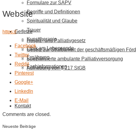
Formulare zur SAPV
Website
Begriffe und Definitionen
Spiritualität und Glaube
Trauer
Gesetze
https://
Kunsttherapie
Hospiz- und Palliativgesetz
Facebook
Ethik am Lebensende
Gesetz zur Strafbarkeit der geschäftsmäßigen Förd
Twitter
Ernährung
Spezialisierte ambulante Palliativversorgung
Reddit
Fachinformationen
Aufhebung von § 217 StGB
Pinterest
Google+
LinkedIn
E-Mail
Kontakt
Comments are closed.
Neueste Beiträge