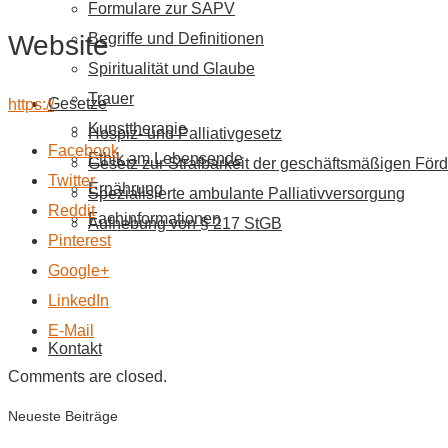
Formulare zur SAPV
Website
Begriffe und Definitionen
Spiritualität und Glaube
Trauer
Gesetze
https://
Kunsttherapie
Hospiz- und Palliativgesetz
Facebook
Ethik am Lebensende
Gesetz zur Strafbarkeit der geschäftsmäßigen Förd
Twitter
Ernährung
Spezialisierte ambulante Palliativversorgung
Reddit
Fachinformationen
Aufhebung von § 217 StGB
Pinterest
Google+
LinkedIn
E-Mail
Kontakt
Comments are closed.
Neueste Beiträge