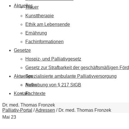
Aktuelles
Trauer
Kunsttherapie
Ethik am Lebensende
Ernährung
Fachinformationen
Gesetze
Hospiz- und Palliativgesetz
Gesetz zur Strafbarkeit der geschäftsmäßigen Förd
Aktuelles
Spezialisierte ambulante Palliativversorgung
News
Aufhebung von § 217 StGB
Kontakt
Fachtexte
Dr. med. Thomas Fronzek
Palliativ-Portal
/
Adressen
/
Dr. med. Thomas Fronzek
Mai
23