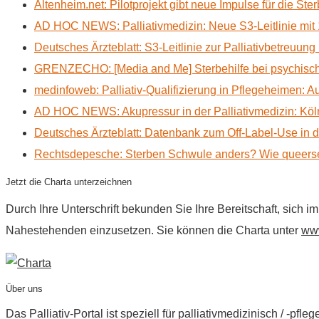
Altenheim.net: Pilotprojekt gibt neue Impulse für die Ste
AD HOC NEWS: Palliativmedizin: Neue S3-Leitlinie mit 
Deutsches Ärzteblatt: S3-Leitlinie zur Palliativbetreuung
GRENZECHO: [Media and Me] Sterbehilfe bei psychisch 
medinfoweb: Palliativ-Qualifizierung in Pflegeheimen: A
AD HOC NEWS: Akupressur in der Palliativmedizin: Kölne
Deutsches Ärzteblatt: Datenbank zum Off-Label-Use in der
Rechtsdepesche: Sterben Schwule anders? Wie queerse
Jetzt die Charta unterzeichnen
Durch Ihre Unterschrift bekunden Sie Ihre Bereitschaft, sich 
Nahestehenden einzusetzen. Sie können die Charta unter
www
Über uns
Das Palliativ-Portal ist speziell für palliativmedizinisch / -p