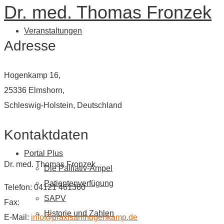
Dr. med. Thomas Fronzek
Veranstaltungen
Adresse
Hogenkamp 16,
25336 Elmshorn,
Schleswig-Holstein, Deutschland
Kontaktdaten
Portal Plus
Dr. med. Thomas Fronzek
Die Palliativ-Ampel
Patientenverfügung
Telefon: 04121 461360
SAPV
Fax:
Historie und Zahlen
E-Mail:
info@praxisamhogenkamp.de