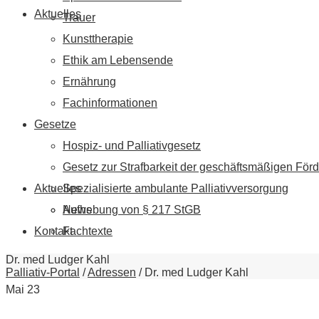
Aktuelles
Trauer
Kunsttherapie
Ethik am Lebensende
Ernährung
Fachinformationen
Gesetze
Hospiz- und Palliativgesetz
Gesetz zur Strafbarkeit der geschäftsmäßigen Förd
Aktuelles
Spezialisierte ambulante Palliativversorgung
News
Aufhebung von § 217 StGB
Kontakt
Fachtexte
Dr. med Ludger Kahl
Palliativ-Portal
/
Adressen
/
Dr. med Ludger Kahl
Mai
23