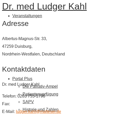
Dr. med Ludger Kahl
Veranstaltungen
Adresse
Albertus-Magnus-Str. 33,
47259 Duisburg,
Nordrhein-Westfalen, Deutschland
Kontaktdaten
Portal Plus
Dr. med Ludger Kahl
Die Palliativ-Ampel
Patientenverfügung
Telefon: 0203 755-1796
SAPV
Fax:
Historie und Zahlen
E-Mail:
ludger.kahl@malteser.de