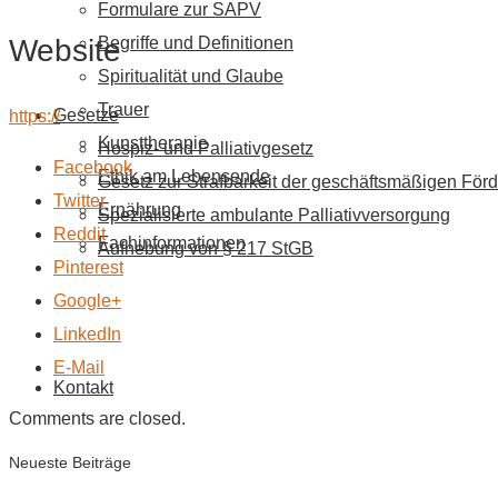
Formulare zur SAPV
Website
Begriffe und Definitionen
Spiritualität und Glaube
Trauer
Gesetze
https://
Kunsttherapie
Hospiz- und Palliativgesetz
Facebook
Ethik am Lebensende
Gesetz zur Strafbarkeit der geschäftsmäßigen Förd
Twitter
Ernährung
Spezialisierte ambulante Palliativversorgung
Reddit
Fachinformationen
Aufhebung von § 217 StGB
Pinterest
Google+
LinkedIn
E-Mail
Kontakt
Comments are closed.
Neueste Beiträge