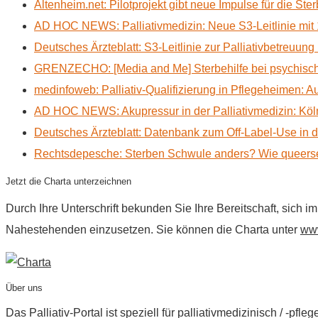
Altenheim.net: Pilotprojekt gibt neue Impulse für die Ste
AD HOC NEWS: Palliativmedizin: Neue S3-Leitlinie mit 
Deutsches Ärzteblatt: S3-Leitlinie zur Palliativbetreuung
GRENZECHO: [Media and Me] Sterbehilfe bei psychisch 
medinfoweb: Palliativ-Qualifizierung in Pflegeheimen: A
AD HOC NEWS: Akupressur in der Palliativmedizin: Kölne
Deutsches Ärzteblatt: Datenbank zum Off-Label-Use in der
Rechtsdepesche: Sterben Schwule anders? Wie queerse
Jetzt die Charta unterzeichnen
Durch Ihre Unterschrift bekunden Sie Ihre Bereitschaft, sich 
Nahestehenden einzusetzen. Sie können die Charta unter
www
Über uns
Das Palliativ-Portal ist speziell für palliativmedizinisch / -p