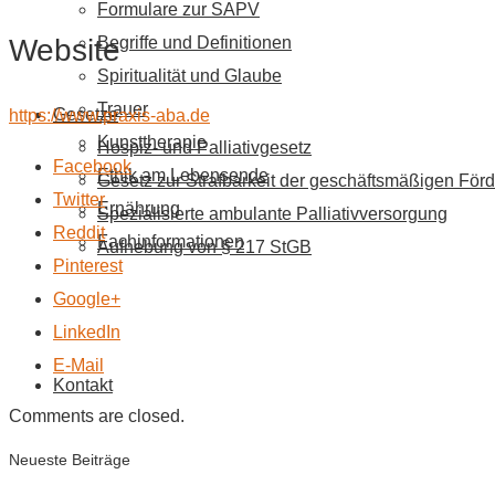
Formulare zur SAPV
Website
Begriffe und Definitionen
Spiritualität und Glaube
Trauer
Gesetze
https://www.praxis-aba.de
Kunsttherapie
Hospiz- und Palliativgesetz
Facebook
Ethik am Lebensende
Gesetz zur Strafbarkeit der geschäftsmäßigen Förd
Twitter
Ernährung
Spezialisierte ambulante Palliativversorgung
Reddit
Fachinformationen
Aufhebung von § 217 StGB
Pinterest
Google+
LinkedIn
E-Mail
Kontakt
Comments are closed.
Neueste Beiträge