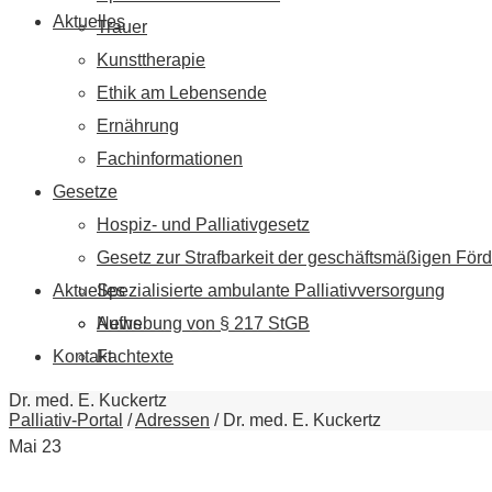
Aktuelles
Trauer
Kunsttherapie
Ethik am Lebensende
Ernährung
Fachinformationen
Gesetze
Hospiz- und Palliativgesetz
Gesetz zur Strafbarkeit der geschäftsmäßigen Förd
Aktuelles
Spezialisierte ambulante Palliativversorgung
News
Aufhebung von § 217 StGB
Kontakt
Fachtexte
Dr. med. E. Kuckertz
Palliativ-Portal
/
Adressen
/
Dr. med. E. Kuckertz
Mai
23