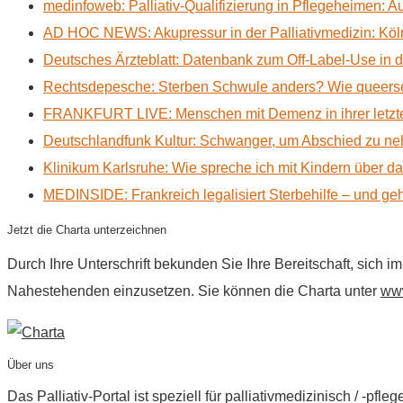
medinfoweb: Palliativ-Qualifizierung in Pflegeheimen: A
AD HOC NEWS: Akupressur in der Palliativmedizin: Kölne
Deutsches Ärzteblatt: Datenbank zum Off-Label-Use in der
Rechtsdepesche: Sterben Schwule anders? Wie queerse
FRANKFURT LIVE: Menschen mit Demenz in ihrer letzte
Deutschlandfunk Kultur: Schwanger, um Abschied zu n
Klinikum Karlsruhe: Wie spreche ich mit Kindern über d
MEDINSIDE: Frankreich legalisiert Sterbehilfe – und geh
Jetzt die Charta unterzeichnen
Durch Ihre Unterschrift bekunden Sie Ihre Bereitschaft, sich 
Nahestehenden einzusetzen. Sie können die Charta unter
www
Über uns
Das Palliativ-Portal ist speziell für palliativmedizinisch / -p