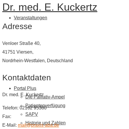
Dr. med. E. Kuckertz
Veranstaltungen
Adresse
Venloer Straße 40,
41751 Viersen,
Nordrhein-Westfalen, Deutschland
Kontaktdaten
Portal Plus
Dr. med. E. Kuckertz
Die Palliativ-Ampel
Patientenverfügung
Telefon: 02162 95380
SAPV
Fax:
Historie und Zahlen
E-Mail:
mail@praxis-aba.de