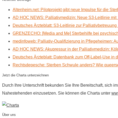
Altenheim.net: Pilotprojekt gibt neue Impulse für die Ste
AD HOC NEWS: Palliativmedizin: Neue S3-Leitlinie mit 
Deutsches Ärzteblatt: S3-Leitlinie zur Palliativbetreuung
GRENZECHO: [Media and Me] Sterbehilfe bei psychisch 
medinfoweb: Palliativ-Qualifizierung in Pflegeheimen: A
AD HOC NEWS: Akupressur in der Palliativmedizin: Kölne
Deutsches Ärzteblatt: Datenbank zum Off-Label-Use in der
Rechtsdepesche: Sterben Schwule anders? Wie queerse
Jetzt die Charta unterzeichnen
Durch Ihre Unterschrift bekunden Sie Ihre Bereitschaft, sich 
Nahestehenden einzusetzen. Sie können die Charta unter
www
Über uns