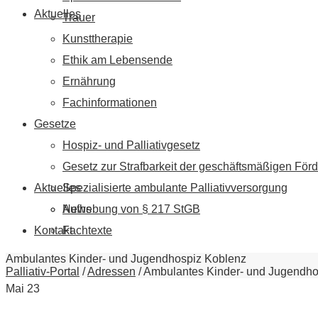
Aktuelles
Trauer
Kunsttherapie
Ethik am Lebensende
Ernährung
Fachinformationen
Gesetze
Hospiz- und Palliativgesetz
Gesetz zur Strafbarkeit der geschäftsmäßigen Förd
Aktuelles
Spezialisierte ambulante Palliativversorgung
News
Aufhebung von § 217 StGB
Kontakt
Fachtexte
Ambulantes Kinder- und Jugendhospiz Koblenz
Palliativ-Portal
/
Adressen
/
Ambulantes Kinder- und Jugendho
Mai
23