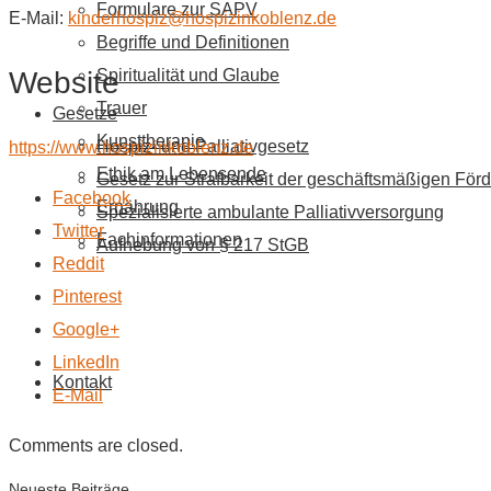
Formulare zur SAPV
E-Mail:
kinderhospiz@hospizinkoblenz.de
Begriffe und Definitionen
Website
Spiritualität und Glaube
Trauer
Gesetze
Kunsttherapie
Hospiz- und Palliativgesetz
https://www.hospizinkoblenz.de
Ethik am Lebensende
Gesetz zur Strafbarkeit der geschäftsmäßigen Förd
Facebook
Ernährung
Spezialisierte ambulante Palliativversorgung
Twitter
Fachinformationen
Aufhebung von § 217 StGB
Reddit
Pinterest
Google+
LinkedIn
Kontakt
E-Mail
Comments are closed.
Neueste Beiträge