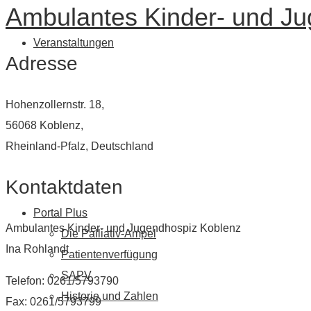
Ambulantes Kinder- und J
Veranstaltungen
Adresse
Hohenzollernstr. 18,
56068 Koblenz,
Rheinland-Pfalz, Deutschland
Kontaktdaten
Portal Plus
Ambulantes Kinder- und Jugendhospiz Koblenz
Die Palliativ-Ampel
Ina Rohlandt
Patientenverfügung
SAPV
Telefon: 0261/5793790
Historie und Zahlen
Fax: 0261/5793799