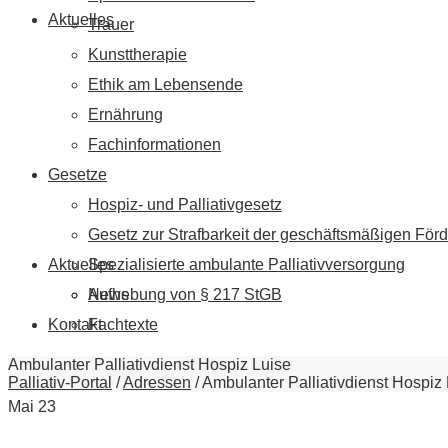
Aktuelles
Trauer
Kunsttherapie
Ethik am Lebensende
Ernährung
Fachinformationen
Gesetze
Hospiz- und Palliativgesetz
Gesetz zur Strafbarkeit der geschäftsmäßigen Förd
Aktuelles
Spezialisierte ambulante Palliativversorgung
News
Aufhebung von § 217 StGB
Kontakt
Fachtexte
Ambulanter Palliativdienst Hospiz Luise
Palliativ-Portal
/
Adressen
/
Ambulanter Palliativdienst Hospiz
Mai
23