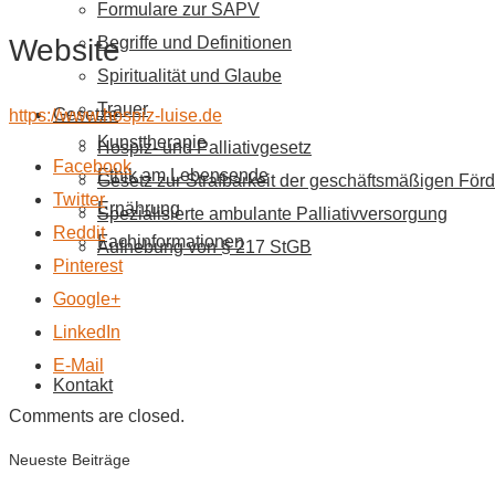
Formulare zur SAPV
Website
Begriffe und Definitionen
Spiritualität und Glaube
Trauer
Gesetze
https://www.hospiz-luise.de
Kunsttherapie
Hospiz- und Palliativgesetz
Facebook
Ethik am Lebensende
Gesetz zur Strafbarkeit der geschäftsmäßigen Förd
Twitter
Ernährung
Spezialisierte ambulante Palliativversorgung
Reddit
Fachinformationen
Aufhebung von § 217 StGB
Pinterest
Google+
LinkedIn
E-Mail
Kontakt
Comments are closed.
Neueste Beiträge