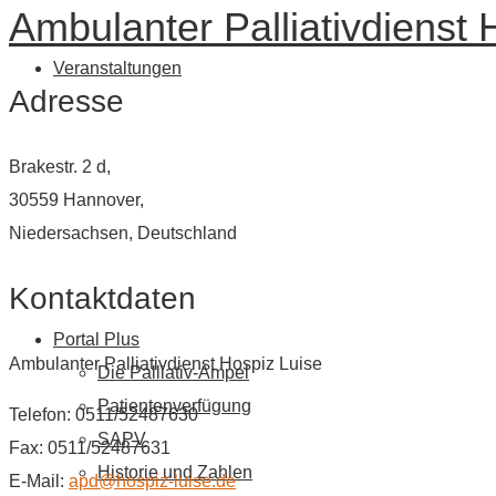
Ambulanter Palliativdienst 
Veranstaltungen
Adresse
Brakestr. 2 d,
30559 Hannover,
Niedersachsen, Deutschland
Kontaktdaten
Portal Plus
Ambulanter Palliativdienst Hospiz Luise
Die Palliativ-Ampel
Patientenverfügung
Telefon: 0511/52487630
SAPV
Fax: 0511/52487631
Historie und Zahlen
E-Mail:
apd@hospiz-luise.de