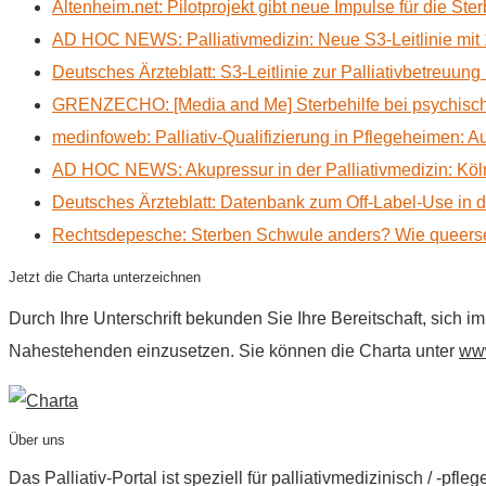
Altenheim.net: Pilotprojekt gibt neue Impulse für die Ste
AD HOC NEWS: Palliativmedizin: Neue S3-Leitlinie mit 
Deutsches Ärzteblatt: S3-Leitlinie zur Palliativbetreuung
GRENZECHO: [Media and Me] Sterbehilfe bei psychisch 
medinfoweb: Palliativ-Qualifizierung in Pflegeheimen: A
AD HOC NEWS: Akupressur in der Palliativmedizin: Kölne
Deutsches Ärzteblatt: Datenbank zum Off-Label-Use in der
Rechtsdepesche: Sterben Schwule anders? Wie queerse
Jetzt die Charta unterzeichnen
Durch Ihre Unterschrift bekunden Sie Ihre Bereitschaft, sich 
Nahestehenden einzusetzen. Sie können die Charta unter
www
Über uns
Das Palliativ-Portal ist speziell für palliativmedizinisch / -p