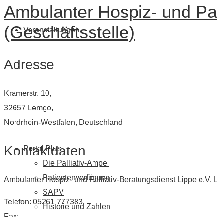
Ambulanter Hospiz- und Pal
(Geschäftsstelle)
Veranstaltungen
Adresse
Kramerstr. 10,
32657 Lemgo,
Nordrhein-Westfalen, Deutschland
Kontaktdaten
Portal Plus
Die Palliativ-Ampel
Patientenverfügung
Ambulanter Hospiz- und Palliativ-Beratungsdienst Lippe e.V. 
SAPV
Telefon: 05261 777383
Historie und Zahlen
Fax: