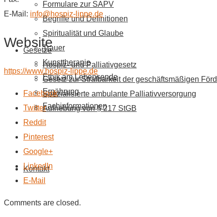
Formulare zur SAPV
E-Mail:
info@hospiz-lippe.de
Begriffe und Definitionen
Spiritualität und Glaube
Website
Trauer
Gesetze
Kunsttherapie
Hospiz- und Palliativgesetz
https://www.hospiz-lippe.de
Ethik am Lebensende
Gesetz zur Strafbarkeit der geschäftsmäßigen Förd
Ernährung
Facebook
Spezialisierte ambulante Palliativversorgung
Fachinformationen
Twitter
Aufhebung von § 217 StGB
Reddit
Pinterest
Google+
LinkedIn
Kontakt
E-Mail
Comments are closed.