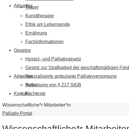
Aktuelles
Trauer
Kunsttherapie
Ethik am Lebensende
Ernährung
Fachinformationen
Gesetze
Hospiz- und Palliativgesetz
Gesetz zur Strafbarkeit der geschäftsmäßigen Förd
Aktuelles
Spezialisierte ambulante Palliativversorgung
News
Aufhebung von § 217 StGB
Kontakt
Fachtexte
Wissenschaftliche*r Mitarbeiter*in
Palliativ-Portal
Wissenschaftliche*r Mitarbeite