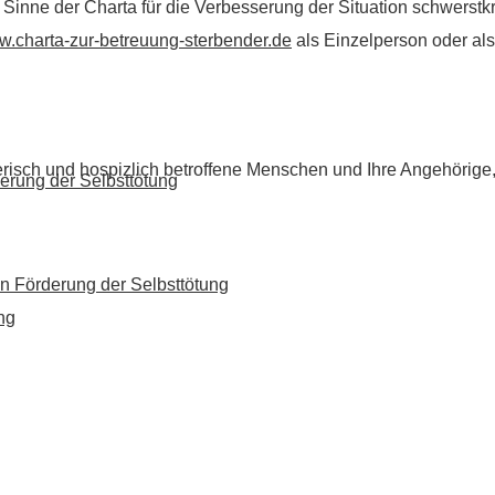
im Sinne der Charta für die Verbesserung der Situation schwers
.charta-zur-betreuung-sterbender.de
als Einzelperson oder als 
flegerisch und hospizlich betroffene Menschen und Ihre Angehörig
erung der Selbsttötung
n Förderung der Selbsttötung
ng