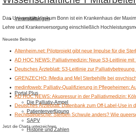
Das Universitätsklinikum Bonn ist ein Krankenhaus der Maxim
Veranstaltungen
Lehre und Krankenversorgung einschließlich Hochleistungsm
Neueste Beiträge
Altenheim.net: Pilotprojekt gibt neue Impulse für die Ste
AD HOC NEWS: Palliativmedizin: Neue S3-Leitlinie mit 
Deutsches Ärzteblatt: S3-Leitlinie zur Palliativbetreuung
GRENZECHO: [Media and Me] Sterbehilfe bei psychisch 
medinfoweb: Palliativ-Qualifizierung in Pflegeheimen: A
Portal Plus
AD HOC NEWS: Akupressur in der Palliativmedizin: Kölne
Die Palliativ-Ampel
Deutsches Ärzteblatt: Datenbank zum Off-Label-Use in der
Patientenverfügung
Rechtsdepesche: Sterben Schwule anders? Wie queerse
SAPV
Jetzt die Charta unterzeichnen
Historie und Zahlen