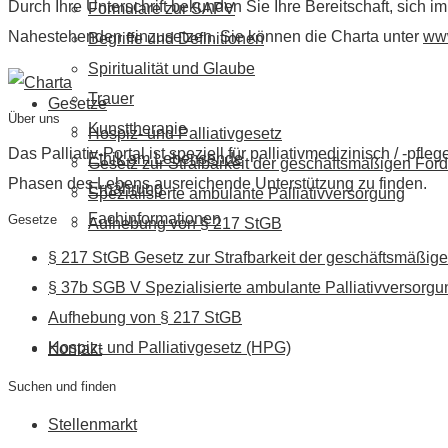
Durch Ihre Unterschrift bekunden Sie Ihre Bereitschaft, sich 
Formulare zur SAPV
Nahestehenden einzusetzen. Sie können die Charta unter
www
Begriffe und Definitionen
Spiritualität und Glaube
Trauer
Gesetze
Über uns
Kunsttherapie
Hospiz- und Palliativgesetz
Das Palliativ-Portal ist speziell für palliativmedizinisch / -p
Ethik am Lebensende
Gesetz zur Strafbarkeit der geschäftsmäßigen Förd
Phasen des Lebens ausreichende Unterstützung zu finden.
Ernährung
Spezialisierte ambulante Palliativversorgung
Fachinformationen
Gesetze
Aufhebung von § 217 StGB
§ 217 StGB Gesetz zur Strafbarkeit der geschäftsmäßige
§ 37b SGB V Spezialisierte ambulante Palliativversorgu
Aufhebung von § 217 StGB
Hospiz- und Palliativgesetz (HPG)
Kontakt
Suchen und finden
Stellenmarkt