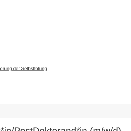
erung der Selbsttötung
r*in/PostDoktorand*in (m/w/d)