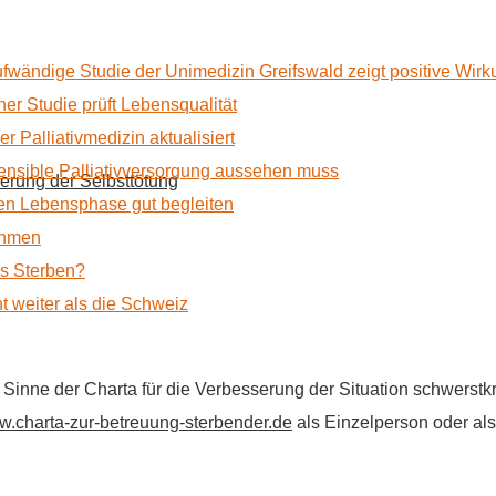
ufwändige Studie der Unimedizin Greifswald zeigt positive Wir
r Studie prüft Lebensqualität
 Palliativmedizin aktualisiert
nsible Palliativversorgung aussehen muss
erung der Selbsttötung
n Lebensphase gut begleiten
ehmen
as Sterben?
t weiter als die Schweiz
im Sinne der Charta für die Verbesserung der Situation schwers
.charta-zur-betreuung-sterbender.de
als Einzelperson oder als 