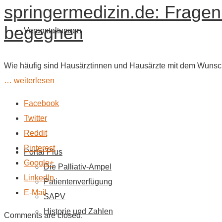
springermedizin.de: Fragen 
begegnen
Veranstaltungen
Wie häufig sind Hausärztinnen und Hausärzte mit dem Wunsch
… weiterlesen
Facebook
Twitter
Reddit
Pinterest
Portal Plus
Google+
Die Palliativ-Ampel
LinkedIn
Patientenverfügung
E-Mail
SAPV
Historie und Zahlen
Comments are closed.