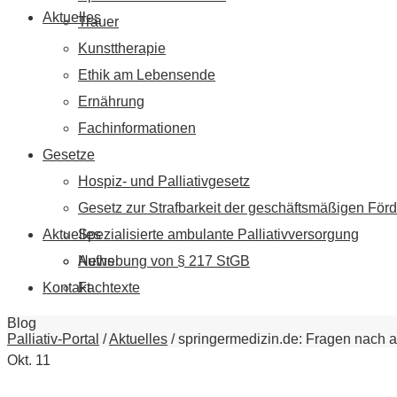
Aktuelles
Trauer
Kunsttherapie
Ethik am Lebensende
Ernährung
Fachinformationen
Gesetze
Hospiz- und Palliativgesetz
Gesetz zur Strafbarkeit der geschäftsmäßigen Förd
Aktuelles
Spezialisierte ambulante Palliativversorgung
News
Aufhebung von § 217 StGB
Kontakt
Fachtexte
Blog
Palliativ-Portal
/
Aktuelles
/
springermedizin.de: Fragen nach a
Okt.
11