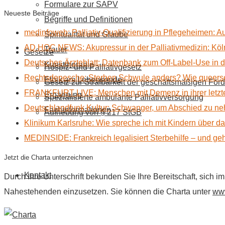
Formulare zur SAPV
Neueste Beiträge
Begriffe und Definitionen
medinfoweb: Palliativ-Qualifizierung in Pflegeheimen: A
Spiritualität und Glaube
AD HOC NEWS: Akupressur in der Palliativmedizin: Kölne
Trauer
Gesetze
Deutsches Ärzteblatt: Datenbank zum Off-Label-Use in der
Kunsttherapie
Hospiz- und Palliativgesetz
Rechtsdepesche: Sterben Schwule anders? Wie queerse
Ethik am Lebensende
Gesetz zur Strafbarkeit der geschäftsmäßigen Förd
FRANKFURT LIVE: Menschen mit Demenz in ihrer letzte
Ernährung
Spezialisierte ambulante Palliativversorgung
Deutschlandfunk Kultur: Schwanger, um Abschied zu n
Fachinformationen
Aufhebung von § 217 StGB
Klinikum Karlsruhe: Wie spreche ich mit Kindern über d
MEDINSIDE: Frankreich legalisiert Sterbehilfe – und geh
Jetzt die Charta unterzeichnen
Kontakt
Durch Ihre Unterschrift bekunden Sie Ihre Bereitschaft, sich 
Nahestehenden einzusetzen. Sie können die Charta unter
www